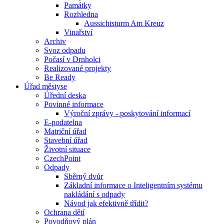
Památky
Rozhledna
Aussichtsturm Am Kreuz
Vinařství
Archiv
Svoz odpadu
Počasí v Drnholci
Realizované projekty
Be Ready
Úřad městyse
Úřední deska
Povinné informace
Výroční zprávy - poskytování informací
E-podatelna
Matriční úřad
Stavební úřad
Životní situace
CzechPoint
Odpady
Sběrný dvůr
Základní informace o Inteligentním systému
nakládání s odpady
Návod jak efektivně třídit?
Ochrana dětí
Povodňový plán