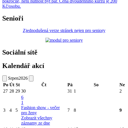
pokročilé, není nutnost být pár. Cena dvoudenního kurzu je 200
Kč/osobu.
Senioři
Zjednodušená verze stránek nejen pro seniory
Sociální sítě
Kalendář akcí
Srpen
2026
Po
Út
St
Čt
Pá
So
Ne
27
28
29
30
31
1
2
6
1
Fashion show - večer
3
4
5
7
8
9
pro ženy
Zobrazit všechny
záznamy ze dne