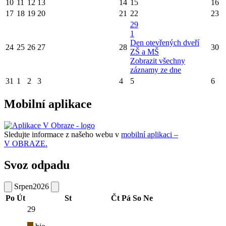
10
11
12
13
14
15
16
17
18
19
20
21
22
23
29
1
Den otevřených dveří
24
25
26
27
28
30
ZŠ a MŠ
Zobrazit všechny
záznamy ze dne
31
1
2
3
4
5
6
Mobilní aplikace
Sledujte informace z našeho webu v
mobilní aplikaci –
V OBRAZE.
Svoz odpadu
Srpen
2026
Po
Út
St
Čt
Pá
So
Ne
29