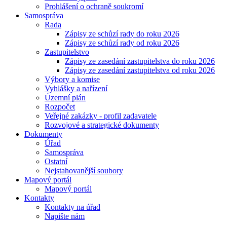
Prohlášení o ochraně soukromí
Samospráva
Rada
Zápisy ze schůzí rady do roku 2026
Zápisy ze schůzí rady od roku 2026
Zastupitelstvo
Zápisy ze zasedání zastupitelstva do roku 2026
Zápisy ze zasedání zastupitelstva od roku 2026
Výbory a komise
Vyhlášky a nařízení
Územní plán
Rozpočet
Veřejné zakázky - profil zadavatele
Rozvojové a strategické dokumenty
Dokumenty
Úřad
Samospráva
Ostatní
Nejstahovanější soubory
Mapový portál
Mapový portál
Kontakty
Kontakty na úřad
Napište nám