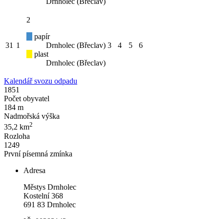
Drnholec (Břeclav)
2
papír
31
1
Drnholec (Břeclav)
3
4
5
6
plast
Drnholec (Břeclav)
Kalendář svozu odpadu
1851
Počet obyvatel
184 m
Nadmořská výška
2
35,2 km
Rozloha
1249
První písemná zmínka
Adresa
Městys Drnholec
Kostelní 368
691 83 Drnholec