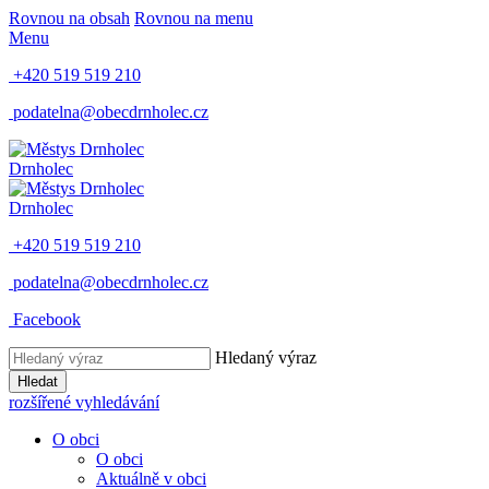
Rovnou na obsah
Rovnou na menu
Menu
+420 519 519 210
podatelna@obecdrnholec.cz
Drnholec
Drnholec
+420 519 519 210
podatelna@obecdrnholec.cz
Facebook
Hledaný výraz
Hledat
rozšířené vyhledávání
O obci
O obci
Aktuálně v obci