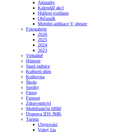
Aktuality
Kalendář akcí
Hlášení rozhlasu
Občasník
Mobilní aplikace V obraze
Fotogalerie
2026
2025
2024
2023
Virtuálně
Historie
Stará radnice
Kulturní dům
Knihovna
Škola
Spolky
Firmy
Farnost
Zdravotnictví
Multifunkční hřiště
Doprava IDS JMK
Turista
Ubytování
Volný čas