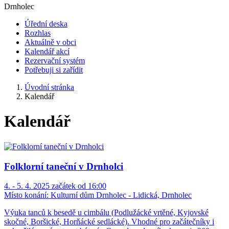
Drnholec
Úřední deska
Rozhlas
Aktuálně v obci
Kalendář akcí
Rezervační systém
Potřebuji si zařídit
Úvodní stránka
Kalendář
Kalendář
Folklorní taneční v Drnholci
4. - 5. 4. 2025 začátek od 16:00
Místo konání:
Kulturní dům Drnholec - Lidická, Drnholec
Výuka tanců k besedě u cimbálu (Podlužácké vrtěné, Kyjovské
skočné, Boršické, Horňácké sedlácké). Vhodné pro začátečníky i