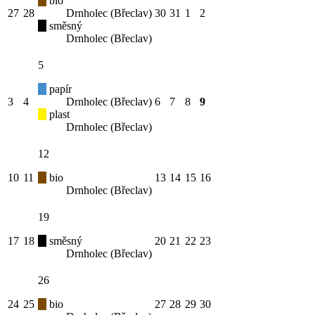
bio
27
28
Drnholec (Břeclav)
30
31
1
2
směsný
Drnholec (Břeclav)
5
papír
3
4
Drnholec (Břeclav)
6
7
8
9
plast
Drnholec (Břeclav)
12
10
11
bio
13
14
15
16
Drnholec (Břeclav)
19
17
18
směsný
20
21
22
23
Drnholec (Břeclav)
26
24
25
bio
27
28
29
30