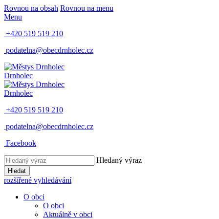
Rovnou na obsah
Rovnou na menu
Menu
+420 519 519 210
podatelna@obecdrnholec.cz
Drnholec
Drnholec
+420 519 519 210
podatelna@obecdrnholec.cz
Facebook
Hledaný výraz
Hledat
rozšířené vyhledávání
O obci
O obci
Aktuálně v obci