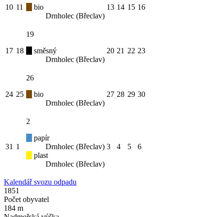
10
11
bio
13
14
15
16
Drnholec (Břeclav)
19
17
18
směsný
20
21
22
23
Drnholec (Břeclav)
26
24
25
bio
27
28
29
30
Drnholec (Břeclav)
2
papír
31
1
Drnholec (Břeclav)
3
4
5
6
plast
Drnholec (Břeclav)
Kalendář svozu odpadu
1851
Počet obyvatel
184 m
Nadmořská výška