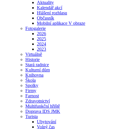
Aktuality
Kalendář akcí
Hlášení rozhlasu
Občasník
Mobilní aplikace V obraze
Fotogalerie
2026
2025
2024
2023
Virtuálně
Historie
Stará radnice
Kulturní dům
Knihovna
Škola
Spolky
Firmy
Farnost
Zdravotnictví
Multifunkční hřiště
Doprava IDS JMK
Turista
Ubytování
Volný čas