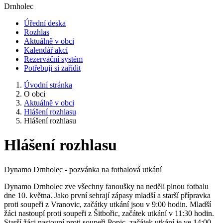
Drnholec
Úřední deska
Rozhlas
Aktuálně v obci
Kalendář akcí
Rezervační systém
Potřebuji si zařídit
Úvodní stránka
O obci
Aktuálně v obci
Hlášení rozhlasu
Hlášení rozhlasu
Hlášení rozhlasu
Dynamo Drnholec - pozvánka na fotbalová utkání
Dynamo Drnholec zve všechny fanoušky na neděli plnou fotbalu
dne 10. května. Jako první sehrají zápasy mladší a starší přípravka
proti soupeři z Vranovic, začátky utkání jsou v 9:00 hodin. Mladší
žáci nastoupí proti soupeři z Šitbořic, začátek utkání v 11:30 hodin.
Starší žáci nastoupí proti soupeři Popic, začátek utkání je ve 14:00