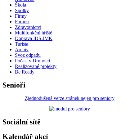
Škola
Spolky
Firmy
Farnost
Zdravotnictví
Multifunkční hřiště
Doprava IDS JMK
Turista
Archiv
Svoz odpadu
Počasí v Drnholci
Realizované projekty
Be Ready
Senioři
Zjednodušená verze stránek nejen pro seniory
Sociální sítě
Kalendář akcí