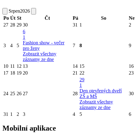
Srpen
2026
Po
Út
St
Čt
Pá
So
Ne
27
28
29
30
31
1
2
6
1
Fashion show - večer
3
4
5
7
8
9
pro ženy
Zobrazit všechny
záznamy ze dne
10
11
12
13
14
15
16
17
18
19
20
21
22
23
29
1
Den otevřených dveří
24
25
26
27
28
30
ZŠ a MŠ
Zobrazit všechny
záznamy ze dne
31
1
2
3
4
5
6
Mobilní aplikace