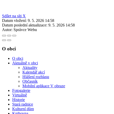
Sdílet na síti X
Datum vložení:
9. 5. 2026 14:58
Datum poslední aktualizace:
9. 5. 2026 14:58
Autor:
Správce Webu
O obci
O obci
Aktuálně v obci
Aktuality
Kalendář akcí
Hlášení rozhlasu
Občasník
Mobilní aplikace V obraze
Fotogalerie
Virtuálně
Historie
Stará radnice
Kulturní dům
Knihovna