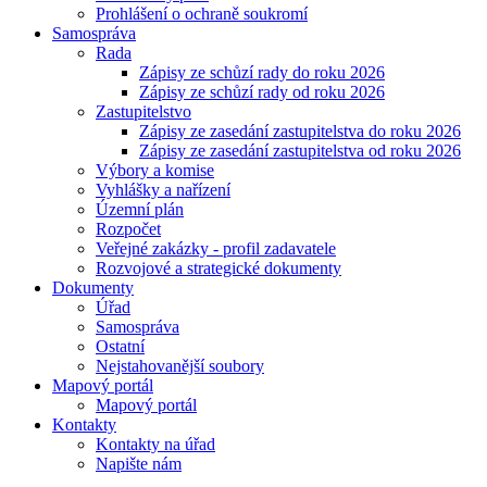
Prohlášení o ochraně soukromí
Samospráva
Rada
Zápisy ze schůzí rady do roku 2026
Zápisy ze schůzí rady od roku 2026
Zastupitelstvo
Zápisy ze zasedání zastupitelstva do roku 2026
Zápisy ze zasedání zastupitelstva od roku 2026
Výbory a komise
Vyhlášky a nařízení
Územní plán
Rozpočet
Veřejné zakázky - profil zadavatele
Rozvojové a strategické dokumenty
Dokumenty
Úřad
Samospráva
Ostatní
Nejstahovanější soubory
Mapový portál
Mapový portál
Kontakty
Kontakty na úřad
Napište nám