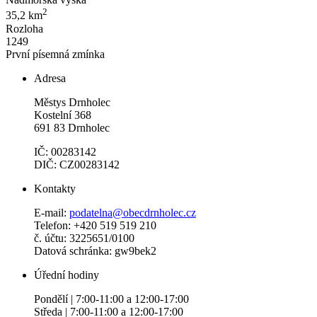
2
35,2 km
Rozloha
1249
První písemná zmínka
Adresa
Městys Drnholec
Kostelní 368
691 83 Drnholec
IČ: 00283142
DIČ: CZ00283142
Kontakty
E-mail:
podatelna@obecdrnholec.cz
Telefon: +420 519 519 210
č. účtu: 3225651/0100
Datová schránka: gw9bek2
Úřední hodiny
Pondělí | 7:00-11:00 a 12:00-17:00
Středa | 7:00-11:00 a 12:00-17:00