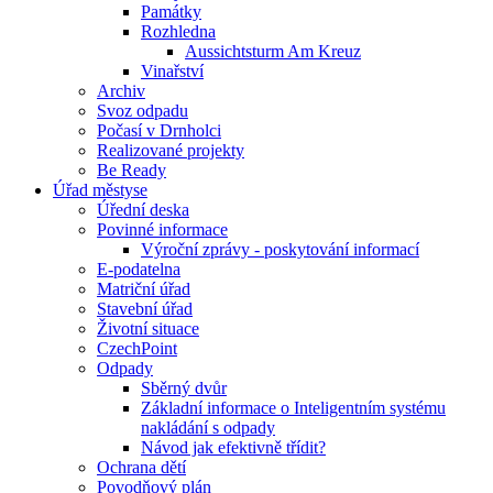
Památky
Rozhledna
Aussichtsturm Am Kreuz
Vinařství
Archiv
Svoz odpadu
Počasí v Drnholci
Realizované projekty
Be Ready
Úřad městyse
Úřední deska
Povinné informace
Výroční zprávy - poskytování informací
E-podatelna
Matriční úřad
Stavební úřad
Životní situace
CzechPoint
Odpady
Sběrný dvůr
Základní informace o Inteligentním systému
nakládání s odpady
Návod jak efektivně třídit?
Ochrana dětí
Povodňový plán