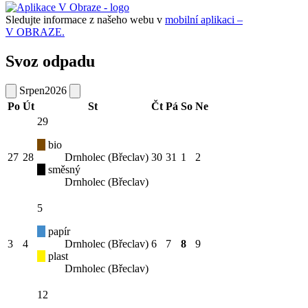
Sledujte informace z našeho webu v
mobilní aplikaci –
V OBRAZE.
Svoz odpadu
Srpen
2026
Po
Út
St
Čt
Pá
So
Ne
29
bio
27
28
Drnholec (Břeclav)
30
31
1
2
směsný
Drnholec (Břeclav)
5
papír
3
4
Drnholec (Břeclav)
6
7
8
9
plast
Drnholec (Břeclav)
12