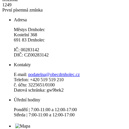
1249
První písemná zmínka
Adresa
Městys Drnholec
Kostelní 368
691 83 Drnholec
IČ: 00283142
DIČ: CZ00283142
Kontakty
E-mail:
podatelna@obecdrnholec.cz
Telefon: +420 519 519 210
č. účtu: 3225651/0100
Datová schránka: gw9bek2
Úřední hodiny
Pondělí | 7:00-11:00 a 12:00-17:00
Středa | 7:00-11:00 a 12:00-17:00