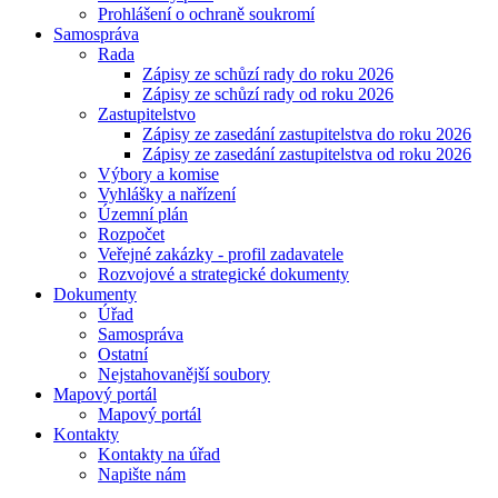
Prohlášení o ochraně soukromí
Samospráva
Rada
Zápisy ze schůzí rady do roku 2026
Zápisy ze schůzí rady od roku 2026
Zastupitelstvo
Zápisy ze zasedání zastupitelstva do roku 2026
Zápisy ze zasedání zastupitelstva od roku 2026
Výbory a komise
Vyhlášky a nařízení
Územní plán
Rozpočet
Veřejné zakázky - profil zadavatele
Rozvojové a strategické dokumenty
Dokumenty
Úřad
Samospráva
Ostatní
Nejstahovanější soubory
Mapový portál
Mapový portál
Kontakty
Kontakty na úřad
Napište nám