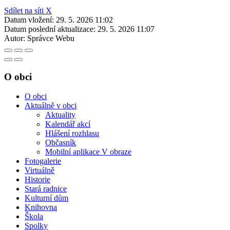
Sdílet na síti X
Datum vložení:
29. 5. 2026 11:02
Datum poslední aktualizace:
29. 5. 2026 11:07
Autor:
Správce Webu
O obci
O obci
Aktuálně v obci
Aktuality
Kalendář akcí
Hlášení rozhlasu
Občasník
Mobilní aplikace V obraze
Fotogalerie
Virtuálně
Historie
Stará radnice
Kulturní dům
Knihovna
Škola
Spolky