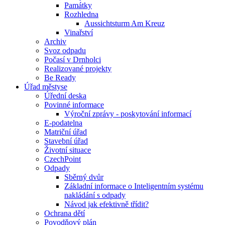
Památky
Rozhledna
Aussichtsturm Am Kreuz
Vinařství
Archiv
Svoz odpadu
Počasí v Drnholci
Realizované projekty
Be Ready
Úřad městyse
Úřední deska
Povinné informace
Výroční zprávy - poskytování informací
E-podatelna
Matriční úřad
Stavební úřad
Životní situace
CzechPoint
Odpady
Sběrný dvůr
Základní informace o Inteligentním systému
nakládání s odpady
Návod jak efektivně třídit?
Ochrana dětí
Povodňový plán