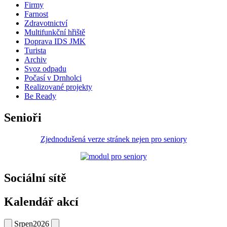
Firmy
Farnost
Zdravotnictví
Multifunkční hřiště
Doprava IDS JMK
Turista
Archiv
Svoz odpadu
Počasí v Drnholci
Realizované projekty
Be Ready
Senioři
Zjednodušená verze stránek nejen pro seniory
Sociální sítě
Kalendář akcí
Srpen
2026