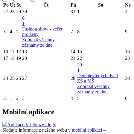
Po
Út
St
Čt
Pá
So
Ne
27
28
29
30
31
1
2
6
1
Fashion show - večer
3
4
5
7
8
9
pro ženy
Zobrazit všechny
záznamy ze dne
10
11
12
13
14
15
16
17
18
19
20
21
22
23
29
1
Den otevřených dveří
24
25
26
27
28
30
ZŠ a MŠ
Zobrazit všechny
záznamy ze dne
31
1
2
3
4
5
6
Mobilní aplikace
Sledujte informace z našeho webu v
mobilní aplikaci –