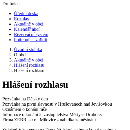
Drnholec
Úřední deska
Rozhlas
Aktuálně v obci
Kalendář akcí
Rezervační systém
Potřebuji si zařídit
Úvodní stránka
O obci
Aktuálně v obci
Hlášení rozhlasu
Hlášení rozhlasu
Hlášení rozhlasu
Pozvánka na Dětský den
Pozvánka na pivní slavnosti v Hrušovanech nad Jevišovkou
Oznámení o konání mše
Informace o konání 2. zastupitelstva Městyse Drnholec
Firma ZEBR, s.r.o., Milovice - nabídka zaměstnání
Srdečně Vás zveme na Den dětí, který se bude konat v sobotu