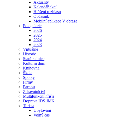
Aktuality
Kalendář akcí
Hlášení rozhlasu
Občasník
Mobilní aplikace V obraze
Fotogalerie
2026
2025
2024
2023
Virtuálně
Historie
Stará radnice
Kulturní dům
Knihovna
Škola
Spolky
Firmy
Farnost
Zdravotnictví
Multifunkční hřiště
Doprava IDS JMK
Turista
Ubytování
Volný čas