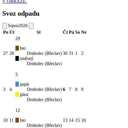
V OBRAZE.
Svoz odpadu
Srpen
2026
Po
Út
St
Čt
Pá
So
Ne
29
bio
27
28
Drnholec (Břeclav)
30
31
1
2
směsný
Drnholec (Břeclav)
5
papír
3
4
Drnholec (Břeclav)
6
7
8
9
plast
Drnholec (Břeclav)
12
10
11
bio
13
14
15
16
Drnholec (Břeclav)