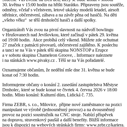
30. května v 15:00 hodin na hřišti Starátko. Připraveny jsou soutěže,
odměny, včelař s včelstvem, letové ukázky modelů letadel, airsoft
střelnice, občerstvení, zábava a na závěr pěna od hasičů. Na děti
„všeho věku“ se těší drnholečtí hasiči a další spolky.
Organizátoři Vás zvou na pivní slavnosti na nádvoří bowlingu
v Hrušovanech nad Jevišovkou, které začínají v pátek 29. května
od 19:00 hodin. Akce probíhá celý víkend. Můžete zde ochutnat
27 značek z patnácti pivovarů, občerstvení zajištěno. K poslechu
a tanci se na Vás v pátek těší skupina NONSTOP a Erupce
a v sobotu skupina Chameleon Groove, . Informace naleznete
i na stánkách www.pivaky.cz . Těší se na Vás pořadatelé.
Oznamujeme občanům, že nedělní mše dne 31. května se bude
konat od 7:30 hodin.
Informujeme občany o konání 2. zasedání zastupitelstva Městyse
Drnholec, které se bude konat ve čtvrtek 4. června 2026 v 18:00
hodin. Místo konání: Kulturní dům, Lidická č. 735.
Firma ZEBR, s. r.o., Milovice, přijme nové zaměstnance na pozici
manipulant ve výrobě (jednosměnný provoz) a na dvousměnný
provoz na pozici soustružník na CNC stroje. Nabízí příspěvek
na dopravu, stravenkový paušál a další benefity. Bližší informace
jsou k dispozici na webových stránkách firmy: www.zebr.cz/kariera.