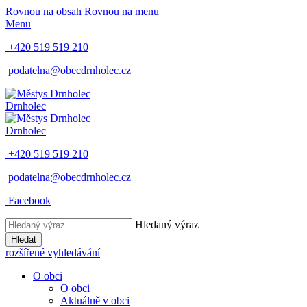
Rovnou na obsah
Rovnou na menu
Menu
+420 519 519 210
podatelna@obecdrnholec.cz
Drnholec
Drnholec
+420 519 519 210
podatelna@obecdrnholec.cz
Facebook
Hledaný výraz
Hledat
rozšířené vyhledávání
O obci
O obci
Aktuálně v obci