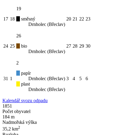
19
17
18
směsný
20
21
22
23
Drnholec (Břeclav)
26
24
25
bio
27
28
29
30
Drnholec (Břeclav)
2
papír
31
1
Drnholec (Břeclav)
3
4
5
6
plast
Drnholec (Břeclav)
Kalendář svozu odpadu
1851
Počet obyvatel
184 m
Nadmořská výška
2
35,2 km
Rozloha