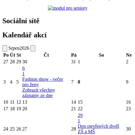
Sociální sítě
Kalendář akcí
Srpen
2026
Po
Út
St
Čt
Pá
So
Ne
27
28
29
30
31
1
2
6
1
Fashion show - večer
3
4
5
7
8
9
pro ženy
Zobrazit všechny
záznamy ze dne
10
11
12
13
14
15
16
17
18
19
20
21
22
23
29
1
Den otevřených dveří
24
25
26
27
28
30
ZŠ a MŠ