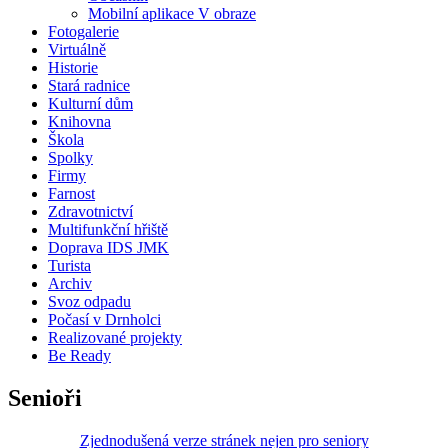
Mobilní aplikace V obraze
Fotogalerie
Virtuálně
Historie
Stará radnice
Kulturní dům
Knihovna
Škola
Spolky
Firmy
Farnost
Zdravotnictví
Multifunkční hřiště
Doprava IDS JMK
Turista
Archiv
Svoz odpadu
Počasí v Drnholci
Realizované projekty
Be Ready
Senioři
Zjednodušená verze stránek nejen pro seniory