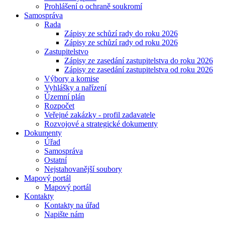
Prohlášení o ochraně soukromí
Samospráva
Rada
Zápisy ze schůzí rady do roku 2026
Zápisy ze schůzí rady od roku 2026
Zastupitelstvo
Zápisy ze zasedání zastupitelstva do roku 2026
Zápisy ze zasedání zastupitelstva od roku 2026
Výbory a komise
Vyhlášky a nařízení
Územní plán
Rozpočet
Veřejné zakázky - profil zadavatele
Rozvojové a strategické dokumenty
Dokumenty
Úřad
Samospráva
Ostatní
Nejstahovanější soubory
Mapový portál
Mapový portál
Kontakty
Kontakty na úřad
Napište nám