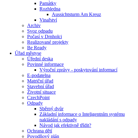
Památky
Rozhledna
Aussichtsturm Am Kreuz
Vinařství
Archiv
Svoz odpadu
Počasí v Drnholci
Realizované projekty
Be Ready
Úřad městyse
Úřední deska
Povinné informace
Výroční zprávy - poskytování informací
E-podatelna
Matriční úřad
Stavební úřad
Životní situace
CzechPoint
Odpady
Sběrný dvůr
Základní informace o Inteligentním systému
nakládání s odpady
Návod jak efektivně třídit?
Ochrana dětí
Povodňový plán