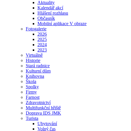
Aktuality
Kalendář akcí
Hlášení rozhlasu
Občasník
Mobilní aplikace V obraze
Fotogalerie
2026
2025
2024
2023
Virtuálně
Historie
Stará radnice
Kulturní dům
Knihovna
Škola
Spolky
Firmy
Farnost
Zdravotnictví
Multifunkční hřiště
Doprava IDS JMK
Turista
Ubytování
Volný čas