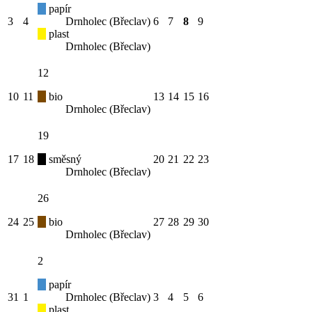
papír
3
4
Drnholec (Břeclav)
6
7
8
9
plast
Drnholec (Břeclav)
12
10
11
bio
13
14
15
16
Drnholec (Břeclav)
19
17
18
směsný
20
21
22
23
Drnholec (Břeclav)
26
24
25
bio
27
28
29
30
Drnholec (Břeclav)
2
papír
31
1
Drnholec (Břeclav)
3
4
5
6
plast