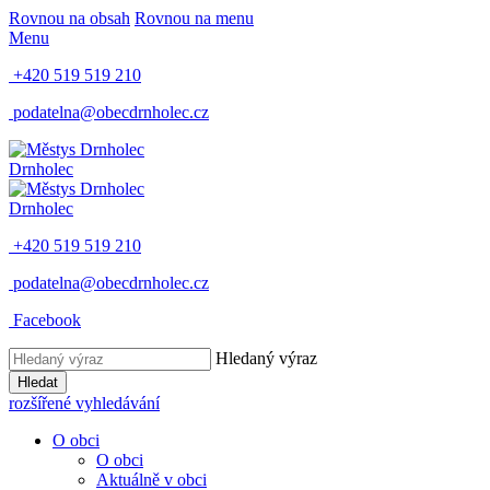
Rovnou na obsah
Rovnou na menu
Menu
+420 519 519 210
podatelna@obecdrnholec.cz
Drnholec
Drnholec
+420 519 519 210
podatelna@obecdrnholec.cz
Facebook
Hledaný výraz
Hledat
rozšířené vyhledávání
O obci
O obci
Aktuálně v obci