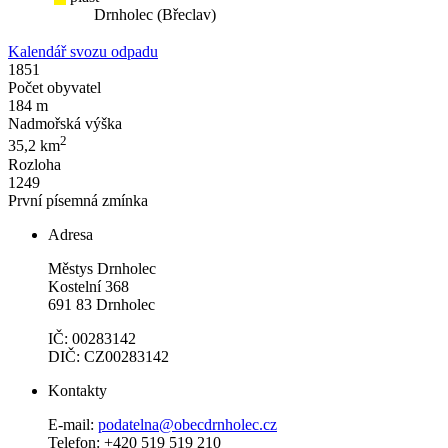
Drnholec (Břeclav)
Kalendář svozu odpadu
1851
Počet obyvatel
184 m
Nadmořská výška
2
35,2 km
Rozloha
1249
První písemná zmínka
Adresa
Městys Drnholec
Kostelní 368
691 83 Drnholec
IČ: 00283142
DIČ: CZ00283142
Kontakty
E-mail:
podatelna@obecdrnholec.cz
Telefon: +420 519 519 210