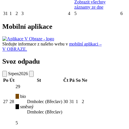
Zobrazit všechny
záznamy ze dne
31
1
2
3
4
5
6
Mobilní aplikace
Sledujte informace z našeho webu v
mobilní aplikaci –
V OBRAZE.
Svoz odpadu
Srpen
2026
Po
Út
St
Čt
Pá
So
Ne
29
bio
27
28
Drnholec (Břeclav)
30
31
1
2
směsný
Drnholec (Břeclav)
5