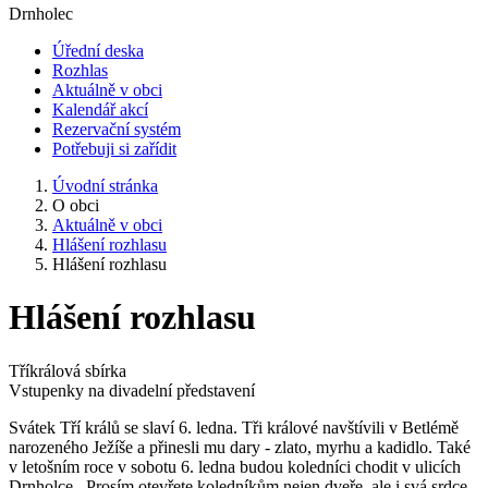
Drnholec
Úřední deska
Rozhlas
Aktuálně v obci
Kalendář akcí
Rezervační systém
Potřebuji si zařídit
Úvodní stránka
O obci
Aktuálně v obci
Hlášení rozhlasu
Hlášení rozhlasu
Hlášení rozhlasu
Tříkrálová sbírka
Vstupenky na divadelní představení
Svátek Tří králů se slaví 6. ledna. Tři králové navštívili v Betlémě
narozeného Ježíše a přinesli mu dary - zlato, myrhu a kadidlo. Také
v letošním roce v sobotu 6. ledna budou koledníci chodit v ulicích
Drnholce. Prosím otevřete koledníkům nejen dveře, ale i svá srdce