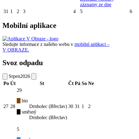
záznamy ze dne
31
1
2
3
4
5
6
Mobilní aplikace
Sledujte informace z našeho webu v
mobilní aplikaci –
V OBRAZE.
Svoz odpadu
Srpen
2026
Po
Út
St
Čt
Pá
So
Ne
29
bio
27
28
Drnholec (Břeclav)
30
31
1
2
směsný
Drnholec (Břeclav)
5