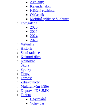
Aktuality
Kalendář akcí
Hlášení rozhlasu
Občasník
Mobilní aplikace V obraze
Fotogalerie
2026
2025
2024
2023
Virtuálně
Historie
Stará radnice
Kulturní dům
Knihovna
Škola
Spolky
Firmy
Farnost
Zdravotnictví
Multifunkční hřiště
Doprava IDS JMK
Turista
Ubytování
Volný čas