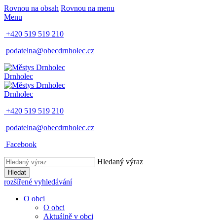
Rovnou na obsah
Rovnou na menu
Menu
+420 519 519 210
podatelna@obecdrnholec.cz
Drnholec
Drnholec
+420 519 519 210
podatelna@obecdrnholec.cz
Facebook
Hledaný výraz
Hledat
rozšířené vyhledávání
O obci
O obci
Aktuálně v obci