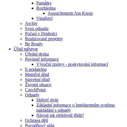
Památky
Rozhledna
Aussichtsturm Am Kreuz
Vinařství
Archiv
Svoz odpadu
Počasí v Drnholci
Realizované projekty
Be Ready
Úřad městyse
Úřední deska
Povinné informace
Výroční zprávy - poskytování informací
E-podatelna
Matriční úřad
Stavební úřad
Životní situace
CzechPoint
Odpady
Sběrný dvůr
Základní informace o Inteligentním systému
nakládání s odpady
Návod jak efektivně třídit?
Ochrana dětí
Povodňový plán