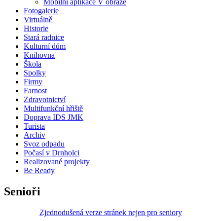
Mobilní aplikace V obraze
Fotogalerie
Virtuálně
Historie
Stará radnice
Kulturní dům
Knihovna
Škola
Spolky
Firmy
Farnost
Zdravotnictví
Multifunkční hřiště
Doprava IDS JMK
Turista
Archiv
Svoz odpadu
Počasí v Drnholci
Realizované projekty
Be Ready
Senioři
Zjednodušená verze stránek nejen pro seniory