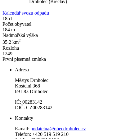
Drnholec (Břeclav)
Kalendář svozu odpadu
1851
Počet obyvatel
184 m
Nadmořská výška
2
35,2 km
Rozloha
1249
První písemná zmínka
Adresa
Městys Drnholec
Kostelní 368
691 83 Drnholec
IČ: 00283142
DIČ: CZ00283142
Kontakty
E-mail:
podatelna@obecdrnholec.cz
Telefon: +420 519 519 210