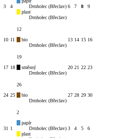
papír
3
4
Drnholec (Břeclav)
6
7
8
9
plast
Drnholec (Břeclav)
12
10
11
bio
13
14
15
16
Drnholec (Břeclav)
19
17
18
směsný
20
21
22
23
Drnholec (Břeclav)
26
24
25
bio
27
28
29
30
Drnholec (Břeclav)
2
papír
31
1
Drnholec (Břeclav)
3
4
5
6
plast