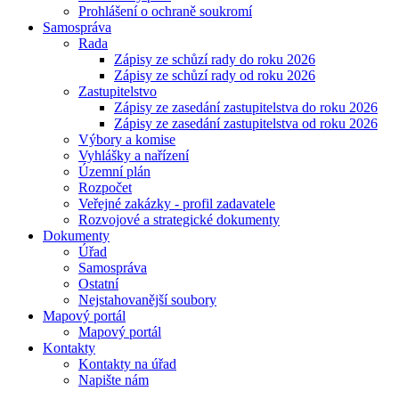
Prohlášení o ochraně soukromí
Samospráva
Rada
Zápisy ze schůzí rady do roku 2026
Zápisy ze schůzí rady od roku 2026
Zastupitelstvo
Zápisy ze zasedání zastupitelstva do roku 2026
Zápisy ze zasedání zastupitelstva od roku 2026
Výbory a komise
Vyhlášky a nařízení
Územní plán
Rozpočet
Veřejné zakázky - profil zadavatele
Rozvojové a strategické dokumenty
Dokumenty
Úřad
Samospráva
Ostatní
Nejstahovanější soubory
Mapový portál
Mapový portál
Kontakty
Kontakty na úřad
Napište nám