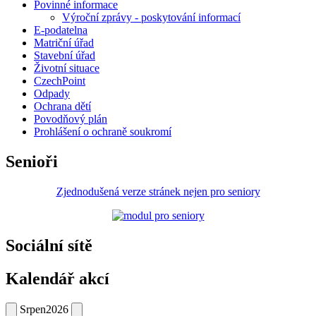
Povinné informace
Výroční zprávy - poskytování informací
E-podatelna
Matriční úřad
Stavební úřad
Životní situace
CzechPoint
Odpady
Ochrana dětí
Povodňový plán
Prohlášení o ochraně soukromí
Senioři
Zjednodušená verze stránek nejen pro seniory
Sociální sítě
Kalendář akcí
Srpen
2026