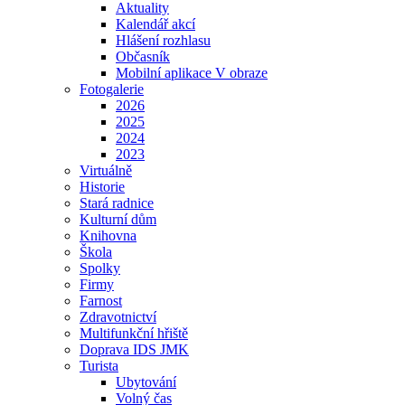
Aktuality
Kalendář akcí
Hlášení rozhlasu
Občasník
Mobilní aplikace V obraze
Fotogalerie
2026
2025
2024
2023
Virtuálně
Historie
Stará radnice
Kulturní dům
Knihovna
Škola
Spolky
Firmy
Farnost
Zdravotnictví
Multifunkční hřiště
Doprava IDS JMK
Turista
Ubytování
Volný čas