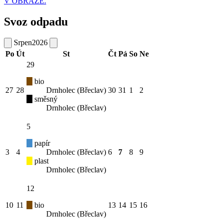
V OBRAZE.
Svoz odpadu
Srpen
2026
Po
Út
St
Čt
Pá
So
Ne
29
bio
27
28
Drnholec (Břeclav)
30
31
1
2
směsný
Drnholec (Břeclav)
5
papír
3
4
Drnholec (Břeclav)
6
7
8
9
plast
Drnholec (Břeclav)
12
10
11
bio
13
14
15
16
Drnholec (Břeclav)