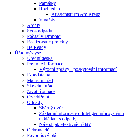
Památky
Rozhledna
Aussichtsturm Am Kreuz
Vinařství
Archiv
Svoz odpadu
Počasí v Drnholci
Realizované projekty
Be Ready
Úřad městyse
Úřední deska
Povinné informace
Výroční zprávy - poskytování informací
E-podatelna
Matriční úřad
Stavební úřad
Životní situace
CzechPoint
Odpady
Sběrný dvůr
Základní informace o Inteligentním systému
nakládání s odpady
Návod jak efektivně třídit?
Ochrana dětí
Povodňový plán