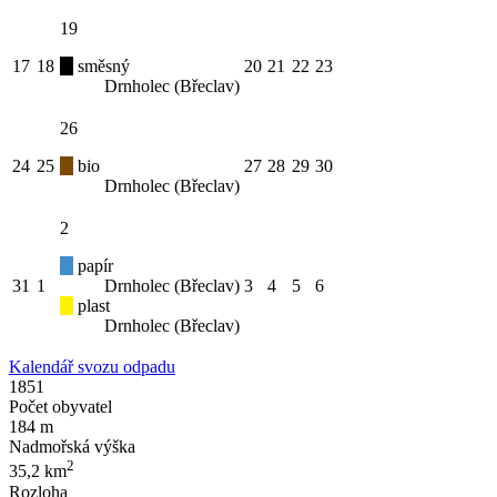
19
17
18
směsný
20
21
22
23
Drnholec (Břeclav)
26
24
25
bio
27
28
29
30
Drnholec (Břeclav)
2
papír
31
1
Drnholec (Břeclav)
3
4
5
6
plast
Drnholec (Břeclav)
Kalendář svozu odpadu
1851
Počet obyvatel
184 m
Nadmořská výška
2
35,2 km
Rozloha