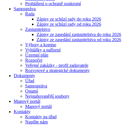
Prohlášení o ochraně soukromí
Samospráva
Rada
Zápisy ze schůzí rady do roku 2026
Zápisy ze schůzí rady od roku 2026
Zastupitelstvo
Zápisy ze zasedání zastupitelstva do roku 2026
Zápisy ze zasedání zastupitelstva od roku 2026
Výbory a komise
Vyhlášky a nařízení
Územní plán
Rozpočet
Veřejné zakázky - profil zadavatele
Rozvojové a strategické dokumenty
Dokumenty
Úřad
Samospráva
Ostatní
Nejstahovanější soubory
Mapový portál
Mapový portál
Kontakty
Kontakty na úřad
Napište nám