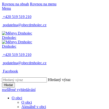
Rovnou na obsah
Rovnou na menu
Menu
+420 519 519 210
podatelna@obecdrnholec.cz
Drnholec
Drnholec
+420 519 519 210
podatelna@obecdrnholec.cz
Facebook
Hledaný výraz
Hledat
rozšířené vyhledávání
O obci
O obci
Aktuálně v obci