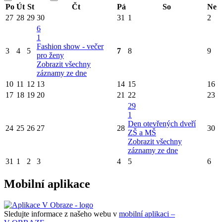
Po
Út
St
Čt
Pá
So
Ne
27
28
29
30
31
1
2
6
1
Fashion show - večer
3
4
5
7
8
9
pro ženy
Zobrazit všechny
záznamy ze dne
10
11
12
13
14
15
16
17
18
19
20
21
22
23
29
1
Den otevřených dveří
24
25
26
27
28
30
ZŠ a MŠ
Zobrazit všechny
záznamy ze dne
31
1
2
3
4
5
6
Mobilní aplikace
Sledujte informace z našeho webu v
mobilní aplikaci –