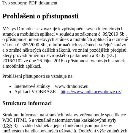
Typ souboru: PDF dokument
Prohlášení o přístupnosti
Městys Drnholec se zavazuje k zpřístupnění svých internetových
stránek a mobilních aplikací v souladu se zákonem č. 99/2019 Sb.,
o přístupnosti internetových stránek a mobilních aplikací a o změně
zákona č. 365/2000 Sb., o informačních systémech veřejné správy
a o změně některých dalších zákonů, ve znění pozdějších předpisů,
který provádí Směrnici Evropského parlamentu a Rady (EU)
2016/2102 ze dne 26. října 2016 o přístupnosti webových stránek
a mobilních aplikací.
Prohlášení přístupnosti se vztahuje na:
Internetové stránky – www.drnholec.eu
Aplikaci V OBRAZE –
https://www.aplikacevobraze.cz/
Struktura informací
Struktura informací na stránkách byla vytvořena podle specifikace
W3C
HTML
5 a vizuálně naformátována kaskádovými styly
(
CSS
3) – vzhled stránek a jejich funkčnost jsou podřízeny
možnostem handicapovaných uživatelů. Dodržení výše zmíněných