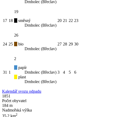
Drnholec (Břeclav)
19
17
18
směsný
20
21
22
23
Drnholec (Břeclav)
26
24
25
bio
27
28
29
30
Drnholec (Břeclav)
2
papír
31
1
Drnholec (Břeclav)
3
4
5
6
plast
Drnholec (Břeclav)
Kalendář svozu odpadu
1851
Počet obyvatel
184 m
Nadmořská výška
2
35,2 km