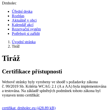
Drnholec
Úřední deska
Rozhlas
Aktuálně v obci
Kalendář akcí
Rezervační systém
Potřebuji si zařídit
Úvodní stránka
Tiráž
Tiráž
Certifikace přístupnosti
Webové stránky byly vyrobeny ve shodě s požadavky zákona
č. 99/2019 Sb. Kritéria WCAG 2.1 (A a AA) byla implementována
a testována. Na základě splněných podmínek tohoto zákona byl
vystaven tento certifikát:
certifikat_drnholec.eu (428.89 kB)