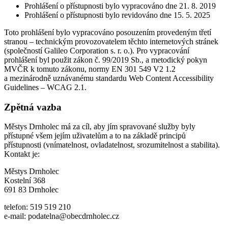
Prohlášení o přístupnosti bylo vypracováno dne 21. 8. 2019
Prohlášení o přístupnosti bylo revidováno dne 15. 5. 2025
Toto prohlášení bylo vypracováno posouzením provedeným třetí
stranou – technickým provozovatelem těchto internetových stránek
(společností Galileo Corporation s. r. o.). Pro vypracování
prohlášení byl použit zákon č. 99/2019 Sb., a metodický pokyn
MVČR k tomuto zákonu, normy EN 301 549 V2 1.2
a mezinárodně uznávanému standardu Web Content Accessibility
Guidelines – WCAG 2.1.
Zpětná vazba
Městys Drnholec má za cíl, aby jím spravované služby byly
přístupné všem jejím uživatelům a to na základě principů
přístupnosti (vnímatelnost, ovladatelnost, srozumitelnost a stabilita).
Kontakt je:
Městys Drnholec
Kostelní 368
691 83 Drnholec
telefon: 519 519 210
e-mail: podatelna@obecdrnholec.cz