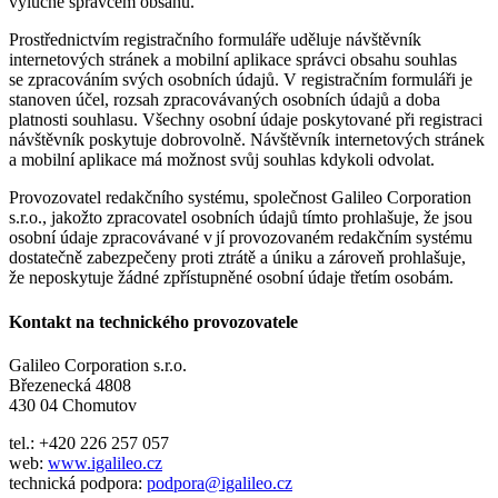
výlučně správcem obsahu.
Prostřednictvím registračního formuláře uděluje návštěvník
internetových stránek a mobilní aplikace správci obsahu souhlas
se zpracováním svých osobních údajů. V registračním formuláři je
stanoven účel, rozsah zpracovávaných osobních údajů a doba
platnosti souhlasu. Všechny osobní údaje poskytované při registraci
návštěvník poskytuje dobrovolně. Návštěvník internetových stránek
a mobilní aplikace má možnost svůj souhlas kdykoli odvolat.
Provozovatel redakčního systému, společnost Galileo Corporation
s.r.o., jakožto zpracovatel osobních údajů tímto prohlašuje, že jsou
osobní údaje zpracovávané v jí provozovaném redakčním systému
dostatečně zabezpečeny proti ztrátě a úniku a zároveň prohlašuje,
že neposkytuje žádné zpřístupněné osobní údaje třetím osobám.
Kontakt na technického provozovatele
Galileo Corporation s.r.o.
Březenecká 4808
430 04 Chomutov
tel.: +420 226 257 057
web:
www.igalileo.cz
technická podpora:
podpora@igalileo.cz