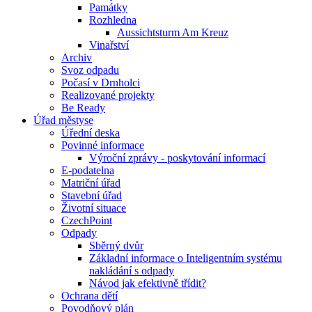
Památky
Rozhledna
Aussichtsturm Am Kreuz
Vinařství
Archiv
Svoz odpadu
Počasí v Drnholci
Realizované projekty
Be Ready
Úřad městyse
Úřední deska
Povinné informace
Výroční zprávy - poskytování informací
E-podatelna
Matriční úřad
Stavební úřad
Životní situace
CzechPoint
Odpady
Sběrný dvůr
Základní informace o Inteligentním systému
nakládání s odpady
Návod jak efektivně třídit?
Ochrana dětí
Povodňový plán