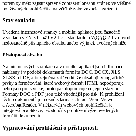
norem by mělo zajistit správné zobrazení obsahu stránek ve většině
používaných prohlížečů a na většině zobrazovacích zařízení.
Stav souladu
Uvedené internetové stránky a mobilní aplikace jsou částečně
v souladu s EN 301 549 V2 1.2 a standardem
WCAG
2.1 z důvodu
nedostatečně přístupného obsahu anebo výjimek uvedených níže.
Přístupnost obsahu
Na internetových stránkách a v mobilní aplikaci jsou informace
nabízeny i v podobě dokumentů formátu DOC, DOCX, XLS,
XLSX a PDF, a to zejména z důvodů, že obsahují typografické
prvky a formátování, které webový formát HTML nepodporuje,
nebo jsou příliš velké, proto pak doporučujeme jejich stažení.
Formáty DOC a PDF jsou také vhodnější pro tisk. K prohlížení
těchto dokumentů je možné zdarma stáhnout Word Viewer
a Acrobat Reader. V některých webových prohlížečích je
integrována aplikace, jež slouží k prohlížení výše uvedených
formátů dokumentů.
Vypracování prohlášení o přístupnosti