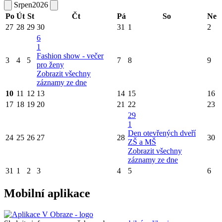
Srpen
2026
Po
Út
St
Čt
Pá
So
Ne
27
28
29
30
31
1
2
6
1
Fashion show - večer
3
4
5
7
8
9
pro ženy
Zobrazit všechny
záznamy ze dne
10
11
12
13
14
15
16
17
18
19
20
21
22
23
29
1
Den otevřených dveří
24
25
26
27
28
30
ZŠ a MŠ
Zobrazit všechny
záznamy ze dne
31
1
2
3
4
5
6
Mobilní aplikace