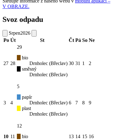
Sledujte informace z našeho webu v
mobilní aplikaci –
V OBRAZE.
Svoz odpadu
Srpen
2026
Po
Út
St
Čt
Pá
So
Ne
29
bio
27
28
Drnholec (Břeclav)
30
31
1
2
směsný
Drnholec (Břeclav)
5
papír
3
4
Drnholec (Břeclav)
6
7
8
9
plast
Drnholec (Břeclav)
12
10
11
bio
13
14
15
16