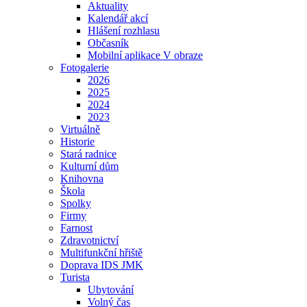
Aktuality
Kalendář akcí
Hlášení rozhlasu
Občasník
Mobilní aplikace V obraze
Fotogalerie
2026
2025
2024
2023
Virtuálně
Historie
Stará radnice
Kulturní dům
Knihovna
Škola
Spolky
Firmy
Farnost
Zdravotnictví
Multifunkční hřiště
Doprava IDS JMK
Turista
Ubytování
Volný čas