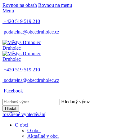
Rovnou na obsah
Rovnou na menu
Menu
+420 519 519 210
podatelna@obecdrnholec.cz
Drnholec
Drnholec
+420 519 519 210
podatelna@obecdrnholec.cz
Facebook
Hledaný výraz
Hledat
rozšířené vyhledávání
O obci
O obci
Aktuálně v obci