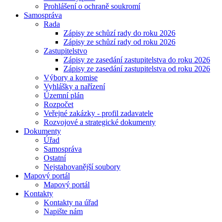
Prohlášení o ochraně soukromí
Samospráva
Rada
Zápisy ze schůzí rady do roku 2026
Zápisy ze schůzí rady od roku 2026
Zastupitelstvo
Zápisy ze zasedání zastupitelstva do roku 2026
Zápisy ze zasedání zastupitelstva od roku 2026
Výbory a komise
Vyhlášky a nařízení
Územní plán
Rozpočet
Veřejné zakázky - profil zadavatele
Rozvojové a strategické dokumenty
Dokumenty
Úřad
Samospráva
Ostatní
Nejstahovanější soubory
Mapový portál
Mapový portál
Kontakty
Kontakty na úřad
Napište nám