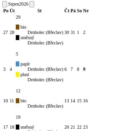
Srpen
2026
Po
Út
St
Čt
Pá
So
Ne
29
bio
27
28
Drnholec (Břeclav)
30
31
1
2
směsný
Drnholec (Břeclav)
5
papír
3
4
Drnholec (Břeclav)
6
7
8
9
plast
Drnholec (Břeclav)
12
10
11
bio
13
14
15
16
Drnholec (Břeclav)
19
17
18
směsný
20
21
22
23