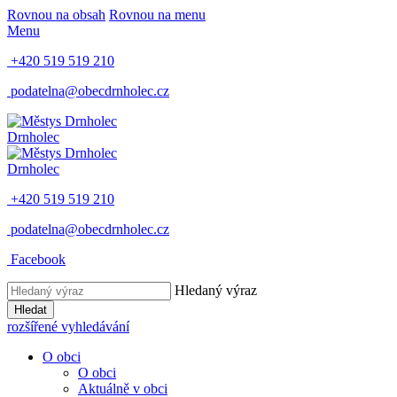
Rovnou na obsah
Rovnou na menu
Menu
+420 519 519 210
podatelna@obecdrnholec.cz
Drnholec
Drnholec
+420 519 519 210
podatelna@obecdrnholec.cz
Facebook
Hledaný výraz
Hledat
rozšířené vyhledávání
O obci
O obci
Aktuálně v obci