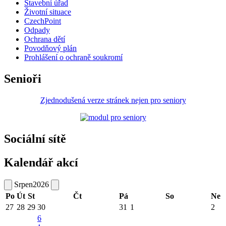
Stavební úřad
Životní situace
CzechPoint
Odpady
Ochrana dětí
Povodňový plán
Prohlášení o ochraně soukromí
Senioři
Zjednodušená verze stránek nejen pro seniory
Sociální sítě
Kalendář akcí
Srpen
2026
Po
Út
St
Čt
Pá
So
Ne
27
28
29
30
31
1
2
6