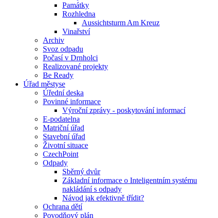
Památky
Rozhledna
Aussichtsturm Am Kreuz
Vinařství
Archiv
Svoz odpadu
Počasí v Drnholci
Realizované projekty
Be Ready
Úřad městyse
Úřední deska
Povinné informace
Výroční zprávy - poskytování informací
E-podatelna
Matriční úřad
Stavební úřad
Životní situace
CzechPoint
Odpady
Sběrný dvůr
Základní informace o Inteligentním systému
nakládání s odpady
Návod jak efektivně třídit?
Ochrana dětí
Povodňový plán