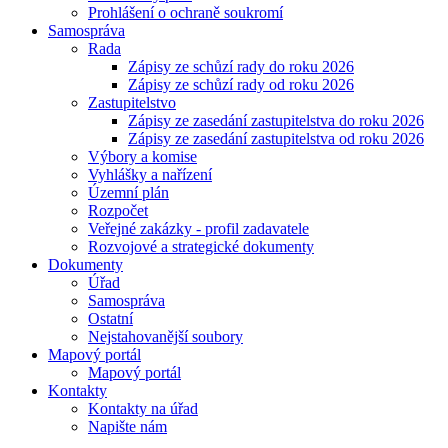
Prohlášení o ochraně soukromí
Samospráva
Rada
Zápisy ze schůzí rady do roku 2026
Zápisy ze schůzí rady od roku 2026
Zastupitelstvo
Zápisy ze zasedání zastupitelstva do roku 2026
Zápisy ze zasedání zastupitelstva od roku 2026
Výbory a komise
Vyhlášky a nařízení
Územní plán
Rozpočet
Veřejné zakázky - profil zadavatele
Rozvojové a strategické dokumenty
Dokumenty
Úřad
Samospráva
Ostatní
Nejstahovanější soubory
Mapový portál
Mapový portál
Kontakty
Kontakty na úřad
Napište nám