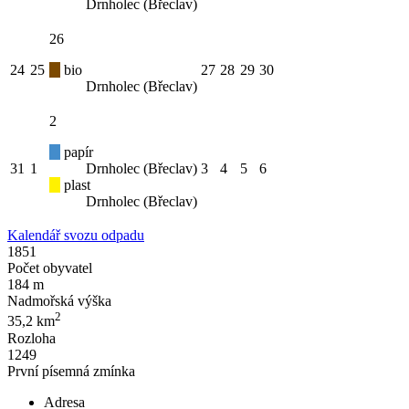
Drnholec (Břeclav)
26
24
25
bio
27
28
29
30
Drnholec (Břeclav)
2
papír
31
1
Drnholec (Břeclav)
3
4
5
6
plast
Drnholec (Břeclav)
Kalendář svozu odpadu
1851
Počet obyvatel
184 m
Nadmořská výška
2
35,2 km
Rozloha
1249
První písemná zmínka
Adresa