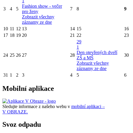
1
Fashion show - večer
3
4
5
7
8
9
pro ženy
Zobrazit všechny
záznamy ze dne
10
11
12
13
14
15
16
17
18
19
20
21
22
23
29
1
Den otevřených dveří
24
25
26
27
28
30
ZŠ a MŠ
Zobrazit všechny
záznamy ze dne
31
1
2
3
4
5
6
Mobilní aplikace
Sledujte informace z našeho webu v
mobilní aplikaci –
V OBRAZE.
Svoz odpadu