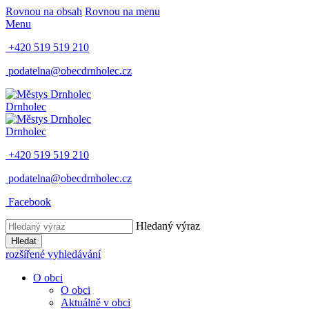
Rovnou na obsah
Rovnou na menu
Menu
+420 519 519 210
podatelna@obecdrnholec.cz
Drnholec
Drnholec
+420 519 519 210
podatelna@obecdrnholec.cz
Facebook
Hledaný výraz
Hledat
rozšířené vyhledávání
O obci
O obci
Aktuálně v obci