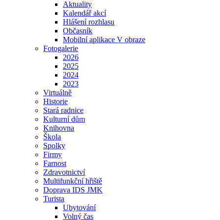
Aktuality
Kalendář akcí
Hlášení rozhlasu
Občasník
Mobilní aplikace V obraze
Fotogalerie
2026
2025
2024
2023
Virtuálně
Historie
Stará radnice
Kulturní dům
Knihovna
Škola
Spolky
Firmy
Farnost
Zdravotnictví
Multifunkční hřiště
Doprava IDS JMK
Turista
Ubytování
Volný čas