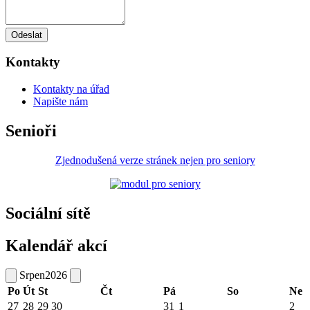
Odeslat
Kontakty
Kontakty na úřad
Napište nám
Senioři
Zjednodušená verze stránek nejen pro seniory
Sociální sítě
Kalendář akcí
Srpen
2026
Po
Út
St
Čt
Pá
So
Ne
27
28
29
30
31
1
2