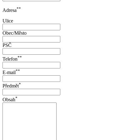
**
Adresa
Ulice
Obec/Město
PSČ
**
Telefon
**
E-mail
*
Předmět
*
Obsah