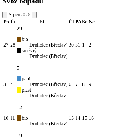
Svoz odpadu
Srpen
2026
Po
Út
St
Čt
Pá
So
Ne
29
bio
27
28
Drnholec (Břeclav)
30
31
1
2
směsný
Drnholec (Břeclav)
5
papír
3
4
Drnholec (Břeclav)
6
7
8
9
plast
Drnholec (Břeclav)
12
10
11
bio
13
14
15
16
Drnholec (Břeclav)
19