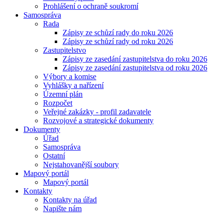
Prohlášení o ochraně soukromí
Samospráva
Rada
Zápisy ze schůzí rady do roku 2026
Zápisy ze schůzí rady od roku 2026
Zastupitelstvo
Zápisy ze zasedání zastupitelstva do roku 2026
Zápisy ze zasedání zastupitelstva od roku 2026
Výbory a komise
Vyhlášky a nařízení
Územní plán
Rozpočet
Veřejné zakázky - profil zadavatele
Rozvojové a strategické dokumenty
Dokumenty
Úřad
Samospráva
Ostatní
Nejstahovanější soubory
Mapový portál
Mapový portál
Kontakty
Kontakty na úřad
Napište nám