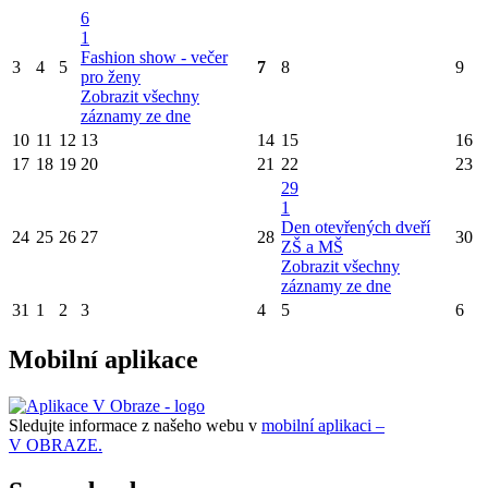
6
1
Fashion show - večer
3
4
5
7
8
9
pro ženy
Zobrazit všechny
záznamy ze dne
10
11
12
13
14
15
16
17
18
19
20
21
22
23
29
1
Den otevřených dveří
24
25
26
27
28
30
ZŠ a MŠ
Zobrazit všechny
záznamy ze dne
31
1
2
3
4
5
6
Mobilní aplikace
Sledujte informace z našeho webu v
mobilní aplikaci –
V OBRAZE.