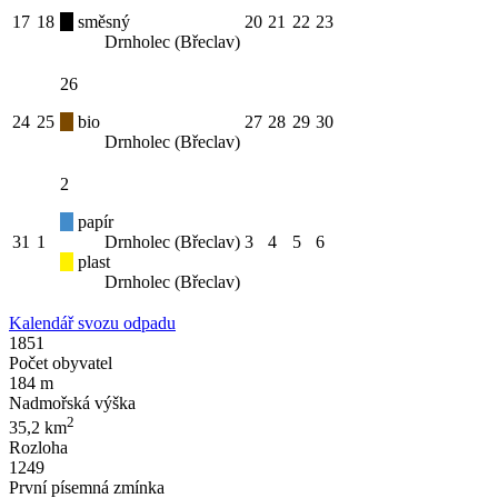
17
18
směsný
20
21
22
23
Drnholec (Břeclav)
26
24
25
bio
27
28
29
30
Drnholec (Břeclav)
2
papír
31
1
Drnholec (Břeclav)
3
4
5
6
plast
Drnholec (Břeclav)
Kalendář svozu odpadu
1851
Počet obyvatel
184 m
Nadmořská výška
2
35,2 km
Rozloha
1249
První písemná zmínka