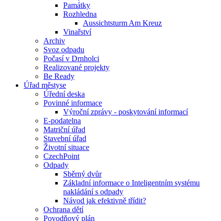
Památky
Rozhledna
Aussichtsturm Am Kreuz
Vinařství
Archiv
Svoz odpadu
Počasí v Drnholci
Realizované projekty
Be Ready
Úřad městyse
Úřední deska
Povinné informace
Výroční zprávy - poskytování informací
E-podatelna
Matriční úřad
Stavební úřad
Životní situace
CzechPoint
Odpady
Sběrný dvůr
Základní informace o Inteligentním systému
nakládání s odpady
Návod jak efektivně třídit?
Ochrana dětí
Povodňový plán