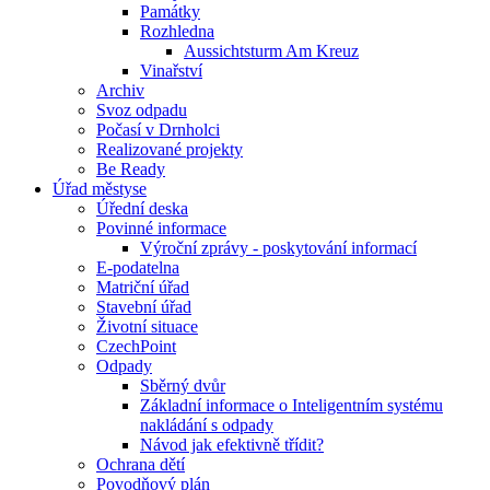
Památky
Rozhledna
Aussichtsturm Am Kreuz
Vinařství
Archiv
Svoz odpadu
Počasí v Drnholci
Realizované projekty
Be Ready
Úřad městyse
Úřední deska
Povinné informace
Výroční zprávy - poskytování informací
E-podatelna
Matriční úřad
Stavební úřad
Životní situace
CzechPoint
Odpady
Sběrný dvůr
Základní informace o Inteligentním systému
nakládání s odpady
Návod jak efektivně třídit?
Ochrana dětí
Povodňový plán