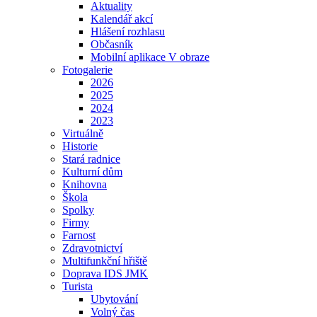
Aktuality
Kalendář akcí
Hlášení rozhlasu
Občasník
Mobilní aplikace V obraze
Fotogalerie
2026
2025
2024
2023
Virtuálně
Historie
Stará radnice
Kulturní dům
Knihovna
Škola
Spolky
Firmy
Farnost
Zdravotnictví
Multifunkční hřiště
Doprava IDS JMK
Turista
Ubytování
Volný čas