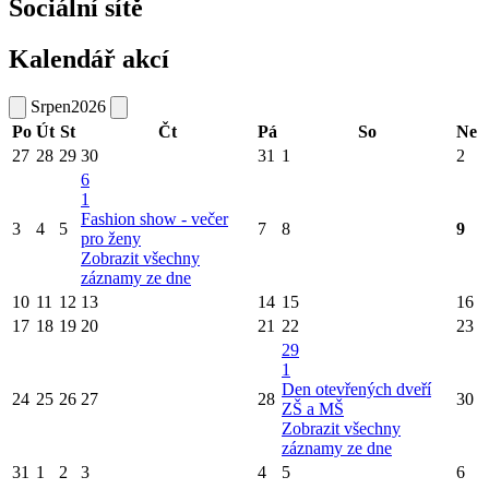
Sociální sítě
Kalendář akcí
Srpen
2026
Po
Út
St
Čt
Pá
So
Ne
27
28
29
30
31
1
2
6
1
Fashion show - večer
3
4
5
7
8
9
pro ženy
Zobrazit všechny
záznamy ze dne
10
11
12
13
14
15
16
17
18
19
20
21
22
23
29
1
Den otevřených dveří
24
25
26
27
28
30
ZŠ a MŠ
Zobrazit všechny
záznamy ze dne
31
1
2
3
4
5
6