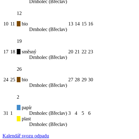
Drnholec (Břeclav)
12
10
11
bio
13
14
15
16
Drnholec (Břeclav)
19
17
18
směsný
20
21
22
23
Drnholec (Břeclav)
26
24
25
bio
27
28
29
30
Drnholec (Břeclav)
2
papír
31
1
Drnholec (Břeclav)
3
4
5
6
plast
Drnholec (Břeclav)
Kalendář svozu odpadu