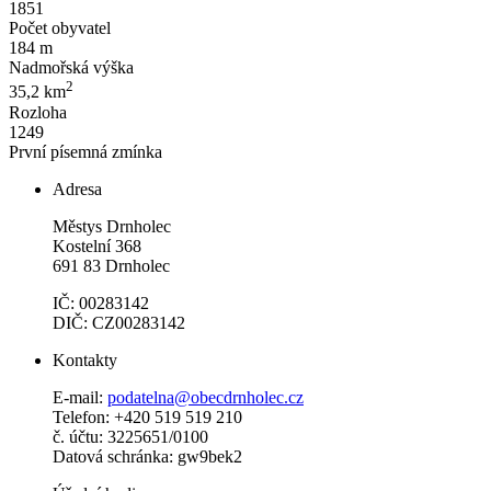
1851
Počet obyvatel
184 m
Nadmořská výška
2
35,2 km
Rozloha
1249
První písemná zmínka
Adresa
Městys Drnholec
Kostelní 368
691 83 Drnholec
IČ: 00283142
DIČ: CZ00283142
Kontakty
E-mail:
podatelna@obecdrnholec.cz
Telefon: +420 519 519 210
č. účtu: 3225651/0100
Datová schránka: gw9bek2