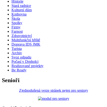
Historie
Stará radnice
Kulturní dům
Knihovna
Škola
Spolky
Firmy
Farnost
Zdravotnictví
Multifunkční hřiště
Doprava IDS JMK
Turista
Archiv
Svoz odpadu
Počasí v Drnholci
Realizované projekty
Be Ready
Senioři
Zjednodušená verze stránek nejen pro seniory