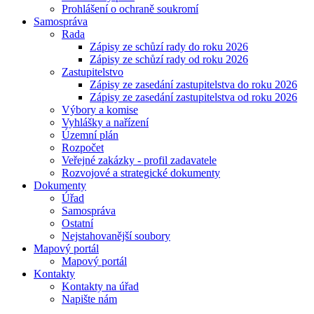
Prohlášení o ochraně soukromí
Samospráva
Rada
Zápisy ze schůzí rady do roku 2026
Zápisy ze schůzí rady od roku 2026
Zastupitelstvo
Zápisy ze zasedání zastupitelstva do roku 2026
Zápisy ze zasedání zastupitelstva od roku 2026
Výbory a komise
Vyhlášky a nařízení
Územní plán
Rozpočet
Veřejné zakázky - profil zadavatele
Rozvojové a strategické dokumenty
Dokumenty
Úřad
Samospráva
Ostatní
Nejstahovanější soubory
Mapový portál
Mapový portál
Kontakty
Kontakty na úřad
Napište nám