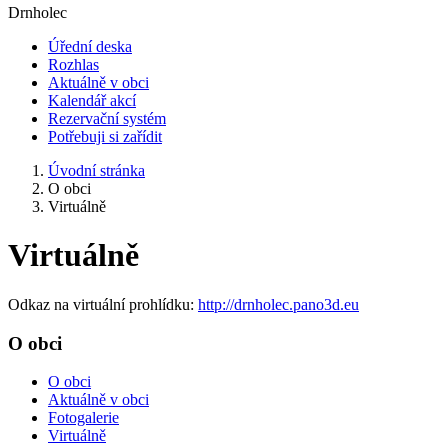
Drnholec
Úřední deska
Rozhlas
Aktuálně v obci
Kalendář akcí
Rezervační systém
Potřebuji si zařídit
Úvodní stránka
O obci
Virtuálně
Virtuálně
Odkaz na virtuální prohlídku:
http://drnholec.pano3d.eu
O obci
O obci
Aktuálně v obci
Fotogalerie
Virtuálně