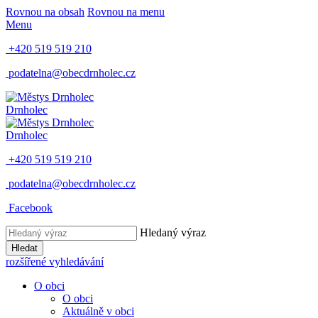
Rovnou na obsah
Rovnou na menu
Menu
+420 519 519 210
podatelna@obecdrnholec.cz
Drnholec
Drnholec
+420 519 519 210
podatelna@obecdrnholec.cz
Facebook
Hledaný výraz
Hledat
rozšířené vyhledávání
O obci
O obci
Aktuálně v obci