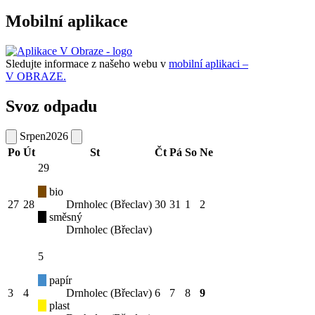
Mobilní aplikace
Sledujte informace z našeho webu v
mobilní aplikaci –
V OBRAZE.
Svoz odpadu
Srpen
2026
Po
Út
St
Čt
Pá
So
Ne
29
bio
27
28
Drnholec (Břeclav)
30
31
1
2
směsný
Drnholec (Břeclav)
5
papír
3
4
Drnholec (Břeclav)
6
7
8
9
plast