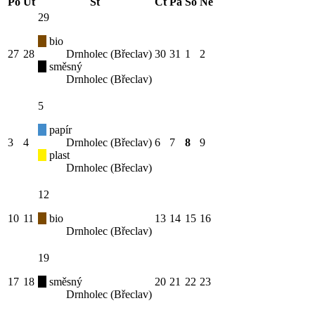
Po
Út
St
Čt
Pá
So
Ne
29
bio
27
28
Drnholec (Břeclav)
30
31
1
2
směsný
Drnholec (Břeclav)
5
papír
3
4
Drnholec (Břeclav)
6
7
8
9
plast
Drnholec (Břeclav)
12
10
11
bio
13
14
15
16
Drnholec (Břeclav)
19
17
18
směsný
20
21
22
23
Drnholec (Břeclav)