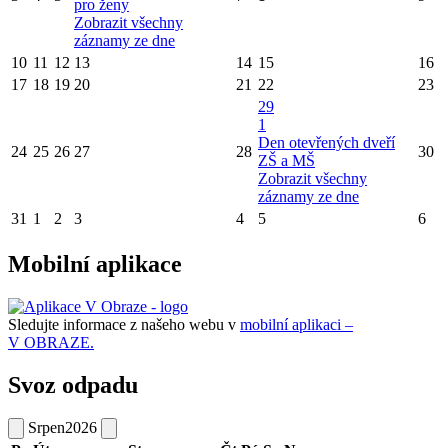
pro ženy
Zobrazit všechny
záznamy ze dne
10
11
12
13
14
15
16
17
18
19
20
21
22
23
29
1
Den otevřených dveří
24
25
26
27
28
30
ZŠ a MŠ
Zobrazit všechny
záznamy ze dne
31
1
2
3
4
5
6
Mobilní aplikace
Sledujte informace z našeho webu v
mobilní aplikaci –
V OBRAZE.
Svoz odpadu
Srpen
2026