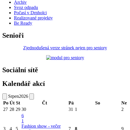
Archiv
Svoz odpadu
Počasí v Drnholci
Realizované projekty
Be Ready
Senioři
Zjednodušená verze stránek nejen pro seniory
Sociální sítě
Kalendář akcí
Srpen
2026
Po
Út
St
Čt
Pá
So
Ne
27
28
29
30
31
1
2
6
1
Fashion show - večer
3
4
5
7
8
9