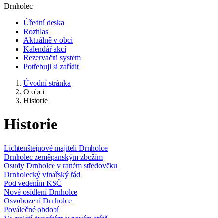
Drnholec
Úřední deska
Rozhlas
Aktuálně v obci
Kalendář akcí
Rezervační systém
Potřebuji si zařídit
Úvodní stránka
O obci
Historie
Historie
Lichtenštejnové majiteli Drnholce
Drnholec zeměpanským zbožím
Osudy Drnholce v raném středověku
Drnholecký vinařský řád
Pod vedením KSČ
Nové osídlení Drnholce
Osvobození Drnholce
Poválečné období