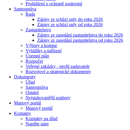
Prohlášení o ochraně soukromí
Samospráva
Rada
Zápisy ze schůzí rady do roku 2026
Zápisy ze schůzí rady od roku 2026
Zastupitelstvo
Zápisy ze zasedání zastupitelstva do roku 2026
Zápisy ze zasedání zastupitelstva od roku 2026
Výbory a komise
Vyhlášky a nařízení
Územní plán
Rozpočet
Veřejné zakázky - profil zadavatele
Rozvojové a strategické dokumenty
Dokumenty
Úřad
Samospráva
Ostatní
Nejstahovanější soubory
Mapový portál
Mapový portál
Kontakty
Kontakty na úřad
Napište nám