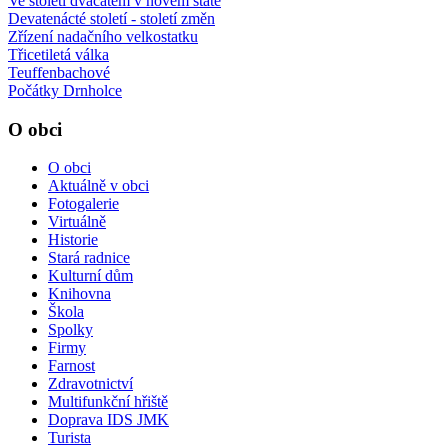
Ve století dvacátém v novém státě
Devatenácté století - století změn
Zřízení nadačního velkostatku
Třicetiletá válka
Teuffenbachové
Počátky Drnholce
O obci
O obci
Aktuálně v obci
Fotogalerie
Virtuálně
Historie
Stará radnice
Kulturní dům
Knihovna
Škola
Spolky
Firmy
Farnost
Zdravotnictví
Multifunkční hřiště
Doprava IDS JMK
Turista