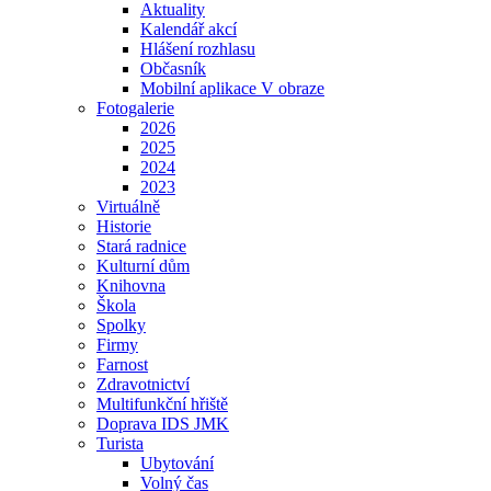
Aktuality
Kalendář akcí
Hlášení rozhlasu
Občasník
Mobilní aplikace V obraze
Fotogalerie
2026
2025
2024
2023
Virtuálně
Historie
Stará radnice
Kulturní dům
Knihovna
Škola
Spolky
Firmy
Farnost
Zdravotnictví
Multifunkční hřiště
Doprava IDS JMK
Turista
Ubytování
Volný čas