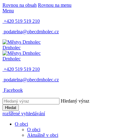
Rovnou na obsah
Rovnou na menu
Menu
+420 519 519 210
podatelna@obecdrnholec.cz
Drnholec
Drnholec
+420 519 519 210
podatelna@obecdrnholec.cz
Facebook
Hledaný výraz
Hledat
rozšířené vyhledávání
O obci
O obci
Aktuálně v obci