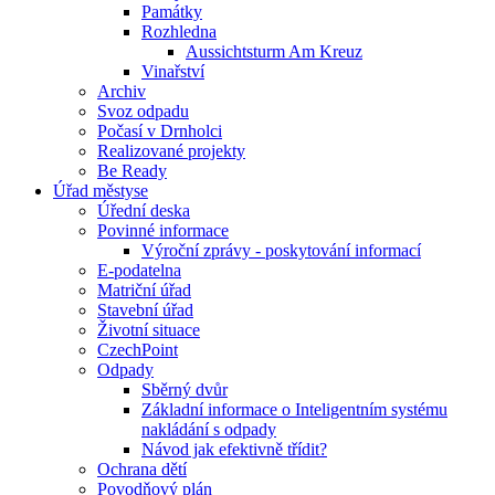
Památky
Rozhledna
Aussichtsturm Am Kreuz
Vinařství
Archiv
Svoz odpadu
Počasí v Drnholci
Realizované projekty
Be Ready
Úřad městyse
Úřední deska
Povinné informace
Výroční zprávy - poskytování informací
E-podatelna
Matriční úřad
Stavební úřad
Životní situace
CzechPoint
Odpady
Sběrný dvůr
Základní informace o Inteligentním systému
nakládání s odpady
Návod jak efektivně třídit?
Ochrana dětí
Povodňový plán