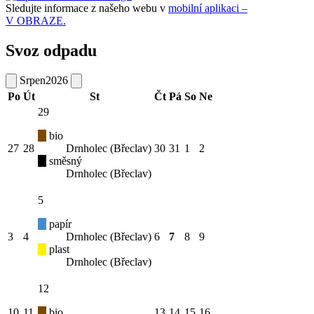
Sledujte informace z našeho webu v
mobilní aplikaci –
V OBRAZE.
Svoz odpadu
Srpen
2026
Po
Út
St
Čt
Pá
So
Ne
29
bio
27
28
Drnholec (Břeclav)
30
31
1
2
směsný
Drnholec (Břeclav)
5
papír
3
4
Drnholec (Břeclav)
6
7
8
9
plast
Drnholec (Břeclav)
12
10
11
bio
13
14
15
16