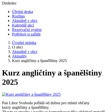
Drnholec
Úřední deska
Rozhlas
Aktuálně v obci
Kalendář akcí
Rezervační systém
Potřebuji si zařídit
Úvodní stránka
O obci
Aktuálně v obci
Aktuality
Kurz angličtiny a španělštiny 2025
Kurz angličtiny a španělštiny
2025
Pan Libor Svoboda pořádá od dubna pro místní občany
kurzy angličtiny a španělštiny.
Zbavte se strachu a naučte se komunikovat díky efektivní metodě.