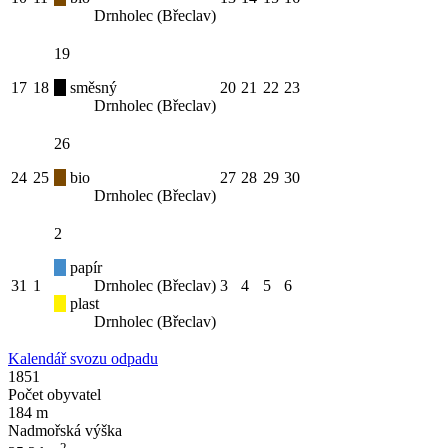
Drnholec (Břeclav)
19
17
18
směsný
20
21
22
23
Drnholec (Břeclav)
26
24
25
bio
27
28
29
30
Drnholec (Břeclav)
2
papír
31
1
Drnholec (Břeclav)
3
4
5
6
plast
Drnholec (Břeclav)
Kalendář svozu odpadu
1851
Počet obyvatel
184 m
Nadmořská výška
2