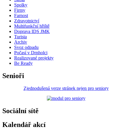
Spolky
Firmy
Farnost
Zdravotnictví
Multifunkční hřiště
Doprava IDS JMK
Turista
Archiv
Svoz odpadu
Počasí v Drnholci
Realizované projekty
Be Ready
Senioři
Zjednodušená verze stránek nejen pro seniory
Sociální sítě
Kalendář akcí