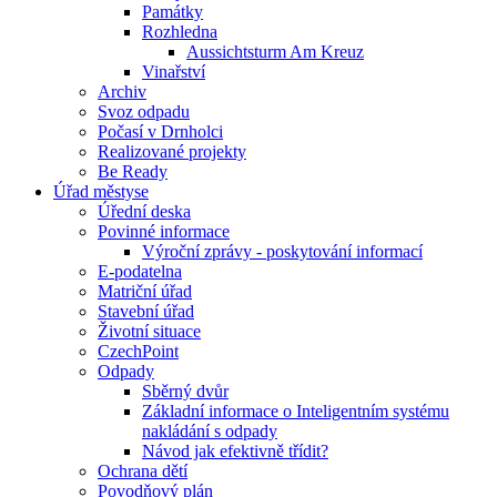
Památky
Rozhledna
Aussichtsturm Am Kreuz
Vinařství
Archiv
Svoz odpadu
Počasí v Drnholci
Realizované projekty
Be Ready
Úřad městyse
Úřední deska
Povinné informace
Výroční zprávy - poskytování informací
E-podatelna
Matriční úřad
Stavební úřad
Životní situace
CzechPoint
Odpady
Sběrný dvůr
Základní informace o Inteligentním systému
nakládání s odpady
Návod jak efektivně třídit?
Ochrana dětí
Povodňový plán