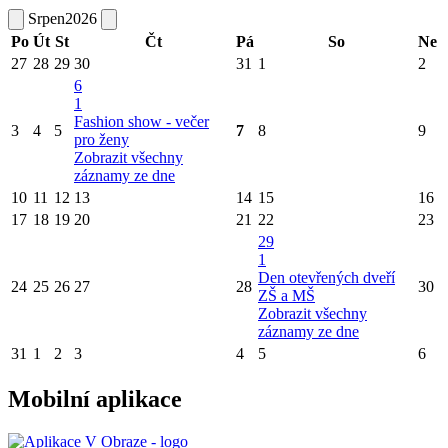
Srpen
2026
Po
Út
St
Čt
Pá
So
Ne
27
28
29
30
31
1
2
6
1
Fashion show - večer
3
4
5
7
8
9
pro ženy
Zobrazit všechny
záznamy ze dne
10
11
12
13
14
15
16
17
18
19
20
21
22
23
29
1
Den otevřených dveří
24
25
26
27
28
30
ZŠ a MŠ
Zobrazit všechny
záznamy ze dne
31
1
2
3
4
5
6
Mobilní aplikace