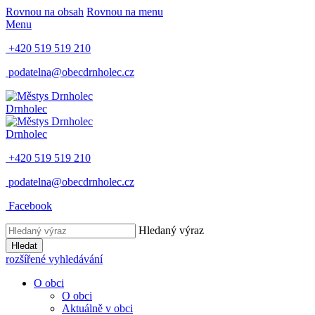
Rovnou na obsah
Rovnou na menu
Menu
+420 519 519 210
podatelna@obecdrnholec.cz
Drnholec
Drnholec
+420 519 519 210
podatelna@obecdrnholec.cz
Facebook
Hledaný výraz
Hledat
rozšířené vyhledávání
O obci
O obci
Aktuálně v obci