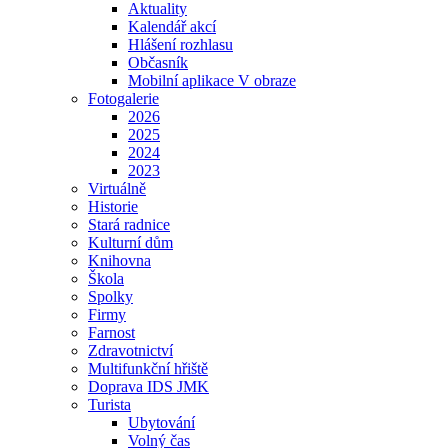
Aktuality
Kalendář akcí
Hlášení rozhlasu
Občasník
Mobilní aplikace V obraze
Fotogalerie
2026
2025
2024
2023
Virtuálně
Historie
Stará radnice
Kulturní dům
Knihovna
Škola
Spolky
Firmy
Farnost
Zdravotnictví
Multifunkční hřiště
Doprava IDS JMK
Turista
Ubytování
Volný čas