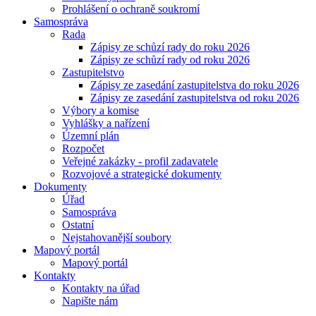
Prohlášení o ochraně soukromí
Samospráva
Rada
Zápisy ze schůzí rady do roku 2026
Zápisy ze schůzí rady od roku 2026
Zastupitelstvo
Zápisy ze zasedání zastupitelstva do roku 2026
Zápisy ze zasedání zastupitelstva od roku 2026
Výbory a komise
Vyhlášky a nařízení
Územní plán
Rozpočet
Veřejné zakázky - profil zadavatele
Rozvojové a strategické dokumenty
Dokumenty
Úřad
Samospráva
Ostatní
Nejstahovanější soubory
Mapový portál
Mapový portál
Kontakty
Kontakty na úřad
Napište nám