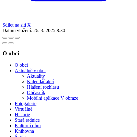
Sdílet na síti X
Datum vložení:
26. 3. 2025 8:30
O obci
O obci
Aktuálně v obci
Aktuality
Kalendář akcí
Hlášení rozhlasu
Občasník
Mobilní aplikace V obraze
Fotogalerie
Virtuálně
Historie
Stará radnice
Kulturní dům
Knihovna
Škola