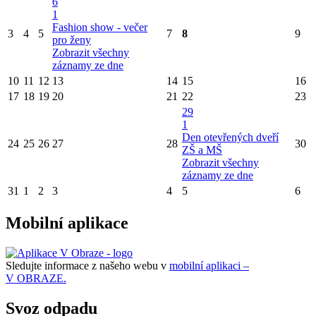
6
1
Fashion show - večer
3
4
5
7
8
9
pro ženy
Zobrazit všechny
záznamy ze dne
10
11
12
13
14
15
16
17
18
19
20
21
22
23
29
1
Den otevřených dveří
24
25
26
27
28
30
ZŠ a MŠ
Zobrazit všechny
záznamy ze dne
31
1
2
3
4
5
6
Mobilní aplikace
Sledujte informace z našeho webu v
mobilní aplikaci –
V OBRAZE.
Svoz odpadu