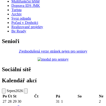
Multifunkční hřiště
Doprava IDS JMK
Turista
Archiv
Svoz odpadu
Počasí v Drnholci
Realizované projekty
Be Ready
Senioři
Zjednodušená verze stránek nejen pro seniory
Sociální sítě
Kalendář akcí
Srpen
2026
Po
Út
St
Čt
Pá
So
Ne
27
28
29
30
31
1
2