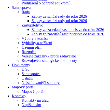
Prohlášení o ochraně soukromí
Samospráva
Rada
Zápisy ze schůzí rady do roku 2026
Zápisy ze schůzí rady od roku 2026
Zastupitelstvo
Zápisy ze zasedání zastupitelstva do roku 2026
Zápisy ze zasedání zastupitelstva od roku 2026
Výbory a komise
Vyhlášky a nařízení
Územní plán
Rozpočet
Veřejné zakázky - profil zadavatele
Rozvojové a strategické dokumenty
Dokumenty
Úřad
Samospráva
Ostatní
Nejstahovanější soubory
Mapový portál
Mapový portál
Kontakty
Kontakty na úřad
Napište nám