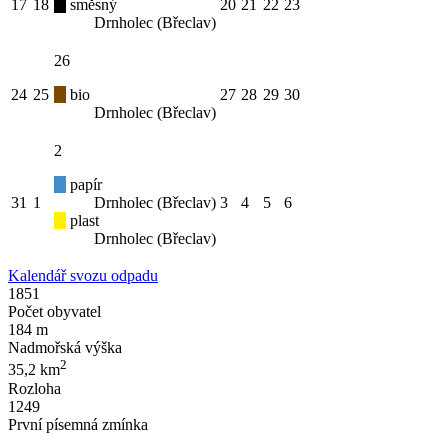
17
18
směsný
20
21
22
23
Drnholec (Břeclav)
26
24
25
bio
27
28
29
30
Drnholec (Břeclav)
2
papír
31
1
Drnholec (Břeclav)
3
4
5
6
plast
Drnholec (Břeclav)
Kalendář svozu odpadu
1851
Počet obyvatel
184 m
Nadmořská výška
2
35,2 km
Rozloha
1249
První písemná zmínka