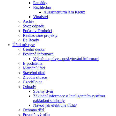
Památky
Rozhledna
Aussichtsturm Am Kreuz
Vinařství
Archiv
Svoz odpadu
Počasí v Drnholci
Realizované projekty
Be Ready
Úřad městyse
Úřední deska
Povinné informace
Výroční zprávy - poskytování informací
E-podatelna
Matriční úřad
Stavební úřad
Životní situace
CzechPoint
Odpady
Sběrný dvůr
Základní informace o Inteligentním systému
nakládání s odpady
Návod jak efektivně třídit?
Ochrana dětí
Povodňový plán