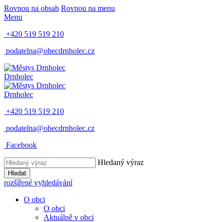
Rovnou na obsah
Rovnou na menu
Menu
+420 519 519 210
podatelna@obecdrnholec.cz
Drnholec
Drnholec
+420 519 519 210
podatelna@obecdrnholec.cz
Facebook
Hledaný výraz
Hledat
rozšířené vyhledávání
O obci
O obci
Aktuálně v obci