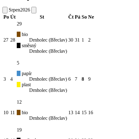
Srpen
2026
Po
Út
St
Čt
Pá
So
Ne
29
bio
27
28
Drnholec (Břeclav)
30
31
1
2
směsný
Drnholec (Břeclav)
5
papír
3
4
Drnholec (Břeclav)
6
7
8
9
plast
Drnholec (Břeclav)
12
10
11
bio
13
14
15
16
Drnholec (Břeclav)
19