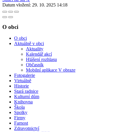
Datum vložení:
29. 10. 2025 14:18
O obci
O obci
Aktuálně v obci
Aktuality
Kalendář akcí
Hlášení rozhlasu
Občasník
Mobilní aplikace V obraze
Fotogalerie
Virtuálně
Historie
Stará radnice
Kulturní dům
Knihovna
Škola
Spolky
Firmy
Farnost
Zdravotnictví