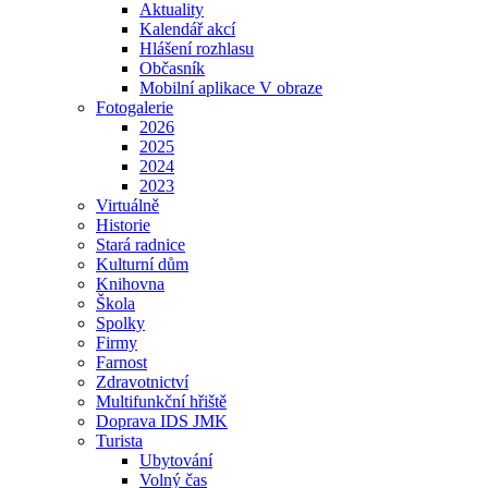
Aktuality
Kalendář akcí
Hlášení rozhlasu
Občasník
Mobilní aplikace V obraze
Fotogalerie
2026
2025
2024
2023
Virtuálně
Historie
Stará radnice
Kulturní dům
Knihovna
Škola
Spolky
Firmy
Farnost
Zdravotnictví
Multifunkční hřiště
Doprava IDS JMK
Turista
Ubytování
Volný čas