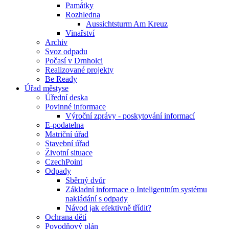
Památky
Rozhledna
Aussichtsturm Am Kreuz
Vinařství
Archiv
Svoz odpadu
Počasí v Drnholci
Realizované projekty
Be Ready
Úřad městyse
Úřední deska
Povinné informace
Výroční zprávy - poskytování informací
E-podatelna
Matriční úřad
Stavební úřad
Životní situace
CzechPoint
Odpady
Sběrný dvůr
Základní informace o Inteligentním systému
nakládání s odpady
Návod jak efektivně třídit?
Ochrana dětí
Povodňový plán