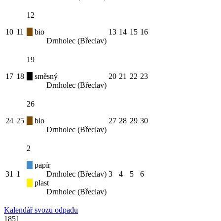
12
10
11
bio
13
14
15
16
Drnholec (Břeclav)
19
17
18
směsný
20
21
22
23
Drnholec (Břeclav)
26
24
25
bio
27
28
29
30
Drnholec (Břeclav)
2
papír
31
1
Drnholec (Břeclav)
3
4
5
6
plast
Drnholec (Břeclav)
Kalendář svozu odpadu
1851