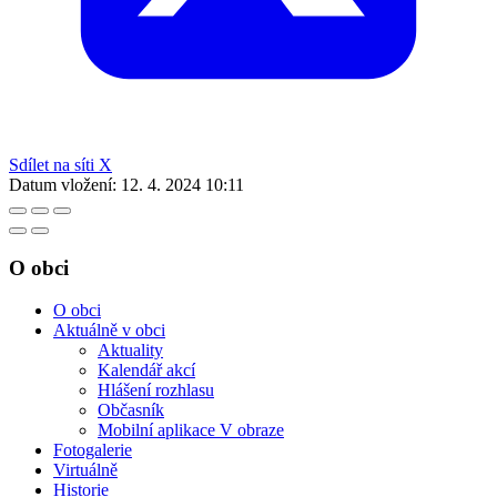
Sdílet na síti X
Datum vložení:
12. 4. 2024 10:11
O obci
O obci
Aktuálně v obci
Aktuality
Kalendář akcí
Hlášení rozhlasu
Občasník
Mobilní aplikace V obraze
Fotogalerie
Virtuálně
Historie