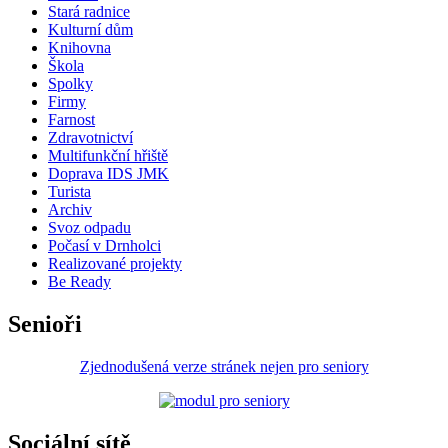
Stará radnice
Kulturní dům
Knihovna
Škola
Spolky
Firmy
Farnost
Zdravotnictví
Multifunkční hřiště
Doprava IDS JMK
Turista
Archiv
Svoz odpadu
Počasí v Drnholci
Realizované projekty
Be Ready
Senioři
Zjednodušená verze stránek nejen pro seniory
Sociální sítě