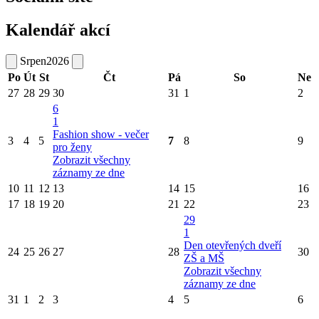
Kalendář akcí
Srpen
2026
Po
Út
St
Čt
Pá
So
Ne
27
28
29
30
31
1
2
6
1
Fashion show - večer
3
4
5
7
8
9
pro ženy
Zobrazit všechny
záznamy ze dne
10
11
12
13
14
15
16
17
18
19
20
21
22
23
29
1
Den otevřených dveří
24
25
26
27
28
30
ZŠ a MŠ
Zobrazit všechny
záznamy ze dne
31
1
2
3
4
5
6