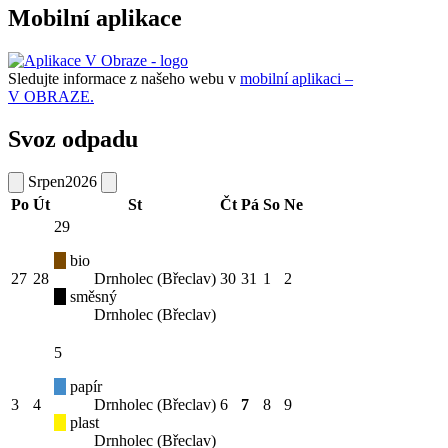
Mobilní aplikace
Sledujte informace z našeho webu v
mobilní aplikaci –
V OBRAZE.
Svoz odpadu
Srpen
2026
Po
Út
St
Čt
Pá
So
Ne
29
bio
27
28
Drnholec (Břeclav)
30
31
1
2
směsný
Drnholec (Břeclav)
5
papír
3
4
Drnholec (Břeclav)
6
7
8
9
plast
Drnholec (Břeclav)