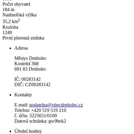
Počet obyvatel
184 m
Nadmořská výška
2
35,2 km
Rozloha
1249
První písemná zmínka
Adresa
Městys Drnholec
Kostelní 368
691 83 Drnholec
IČ: 00283142
DIČ: CZ00283142
Kontakty
E-mail:
podatelna@obecdrnholec.cz
Telefon: +420 519 519 210
č. účtu: 3225651/0100
Datová schránka: gw9bek2
Úřední hodiny