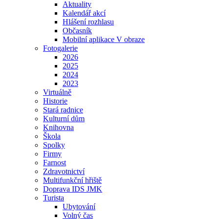
Aktuality
Kalendář akcí
Hlášení rozhlasu
Občasník
Mobilní aplikace V obraze
Fotogalerie
2026
2025
2024
2023
Virtuálně
Historie
Stará radnice
Kulturní dům
Knihovna
Škola
Spolky
Firmy
Farnost
Zdravotnictví
Multifunkční hřiště
Doprava IDS JMK
Turista
Ubytování
Volný čas