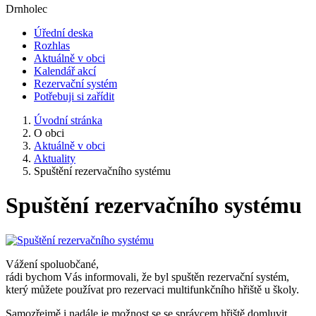
Drnholec
Úřední deska
Rozhlas
Aktuálně v obci
Kalendář akcí
Rezervační systém
Potřebuji si zařídit
Úvodní stránka
O obci
Aktuálně v obci
Aktuality
Spuštění rezervačního systému
Spuštění rezervačního systému
Vážení spoluobčané,
rádi bychom Vás informovali, že byl spuštěn rezervační systém,
který můžete používat pro rezervaci multifunkčního hřiště u školy.
Samozřejmě i nadále je možnost se se správcem hřiště domluvit