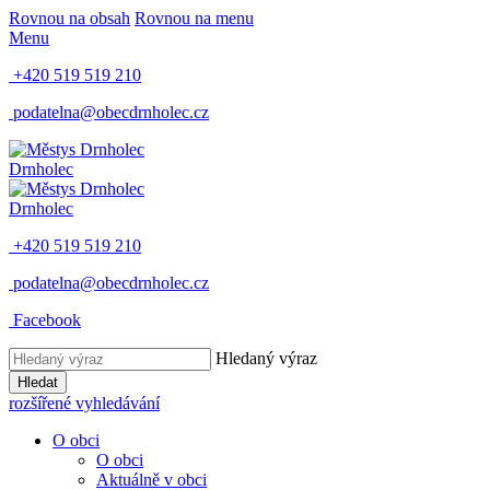
Rovnou na obsah
Rovnou na menu
Menu
+420 519 519 210
podatelna@obecdrnholec.cz
Drnholec
Drnholec
+420 519 519 210
podatelna@obecdrnholec.cz
Facebook
Hledaný výraz
Hledat
rozšířené vyhledávání
O obci
O obci
Aktuálně v obci