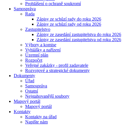
Prohlášení o ochraně soukromí
Samospráva
Rada
Zápisy ze schůzí rady do roku 2026
Zápisy ze schůzí rady od roku 2026
Zastupitelstvo
Zápisy ze zasedání zastupitelstva do roku 2026
Zápisy ze zasedání zastupitelstva od roku 2026
Výbory a komise
Vyhlášky a nařízení
Územní plán
Rozpočet
Veřejné zakázky - profil zadavatele
Rozvojové a strategické dokumenty
Dokumenty
Úřad
Samospráva
Ostatní
Nejstahovanější soubory
Mapový portál
Mapový portál
Kontakty
Kontakty na úřad
Napište nám