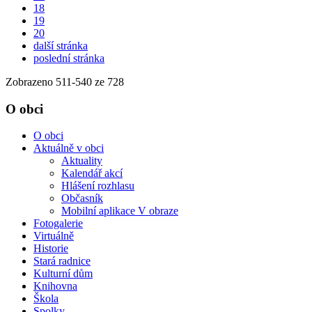
18
19
20
další stránka
poslední stránka
Zobrazeno
511
-
540
ze 728
O obci
O obci
Aktuálně v obci
Aktuality
Kalendář akcí
Hlášení rozhlasu
Občasník
Mobilní aplikace V obraze
Fotogalerie
Virtuálně
Historie
Stará radnice
Kulturní dům
Knihovna
Škola
Spolky