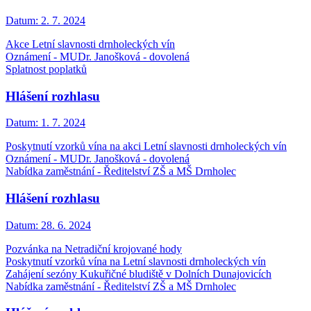
Datum:
2. 7. 2024
Akce Letní slavnosti drnholeckých vín
Oznámení - MUDr. Janošková - dovolená
Splatnost poplatků
Hlášení rozhlasu
Datum:
1. 7. 2024
Poskytnutí vzorků vína na akci Letní slavnosti drnholeckých vín
Oznámení - MUDr. Janošková - dovolená
Nabídka zaměstnání - Ředitelství ZŠ a MŠ Drnholec
Hlášení rozhlasu
Datum:
28. 6. 2024
Pozvánka na Netradiční krojované hody
Poskytnutí vzorků vína na Letní slavnosti drnholeckých vín
Zahájení sezóny Kukuřičné bludiště v Dolních Dunajovicích
Nabídka zaměstnání - Ředitelství ZŠ a MŠ Drnholec