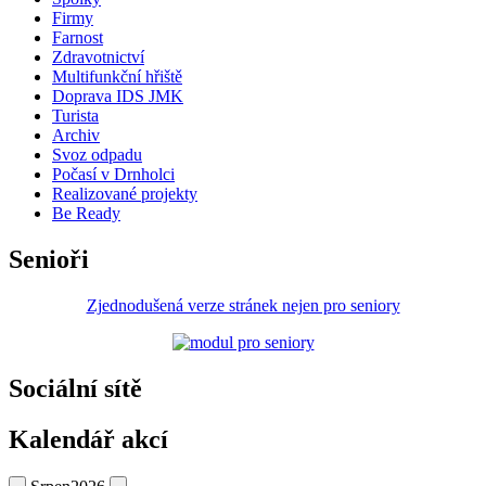
Firmy
Farnost
Zdravotnictví
Multifunkční hřiště
Doprava IDS JMK
Turista
Archiv
Svoz odpadu
Počasí v Drnholci
Realizované projekty
Be Ready
Senioři
Zjednodušená verze stránek nejen pro seniory
Sociální sítě
Kalendář akcí