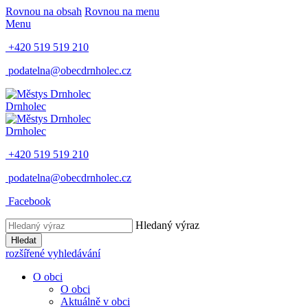
Rovnou na obsah
Rovnou na menu
Menu
+420 519 519 210
podatelna@obecdrnholec.cz
Drnholec
Drnholec
+420 519 519 210
podatelna@obecdrnholec.cz
Facebook
Hledaný výraz
Hledat
rozšířené vyhledávání
O obci
O obci
Aktuálně v obci