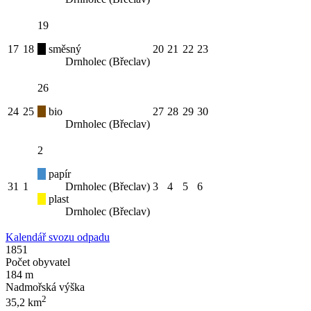
19
17
18
směsný
20
21
22
23
Drnholec (Břeclav)
26
24
25
bio
27
28
29
30
Drnholec (Břeclav)
2
papír
31
1
Drnholec (Břeclav)
3
4
5
6
plast
Drnholec (Břeclav)
Kalendář svozu odpadu
1851
Počet obyvatel
184 m
Nadmořská výška
2
35,2 km