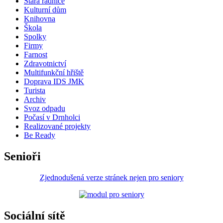
Stará radnice
Kulturní dům
Knihovna
Škola
Spolky
Firmy
Farnost
Zdravotnictví
Multifunkční hřiště
Doprava IDS JMK
Turista
Archiv
Svoz odpadu
Počasí v Drnholci
Realizované projekty
Be Ready
Senioři
Zjednodušená verze stránek nejen pro seniory
Sociální sítě