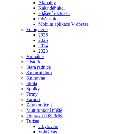
Aktuality
Kalendář akcí
Hlášení rozhlasu
Občasník
Mobilní aplikace V obraze
Fotogalerie
2026
2025
2024
2023
Virtuálně
Historie
Stará radnice
Kulturní dům
Knihovna
Škola
Spolky
Firmy
Farnost
Zdravotnictví
Multifunkční hřiště
Doprava IDS JMK
Turista
Ubytování
Volný čas