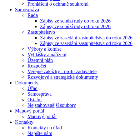
Prohlášení o ochraně soukromí
Samospráva
Rada
Zápisy ze schůzí rady do roku 2026
Zápisy ze schůzí rady od roku 2026
Zastupitelstvo
Zápisy ze zasedání zastupitelstva do roku 2026
Zápisy ze zasedání zastupitelstva od roku 2026
Výbory a komise
Vyhlášky a nařízení
Územní plán
Rozpočet
Veřejné zakázky - profil zadavatele
Rozvojové a strategické dokumenty
Dokumenty
Úřad
Samospráva
Ostatní
Nejstahovanější soubory
Mapový portál
Mapový portál
Kontakty
Kontakty na úřad
Napište nám