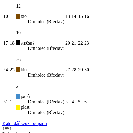
12
10
11
bio
13
14
15
16
Drnholec (Břeclav)
19
17
18
směsný
20
21
22
23
Drnholec (Břeclav)
26
24
25
bio
27
28
29
30
Drnholec (Břeclav)
2
papír
31
1
Drnholec (Břeclav)
3
4
5
6
plast
Drnholec (Břeclav)
Kalendář svozu odpadu
1851