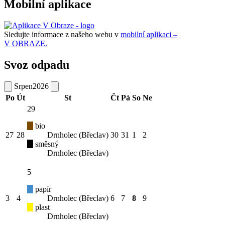
Mobilní aplikace
Sledujte informace z našeho webu v
mobilní aplikaci –
V OBRAZE.
Svoz odpadu
Srpen
2026
Po
Út
St
Čt
Pá
So
Ne
29
bio
27
28
Drnholec (Břeclav)
30
31
1
2
směsný
Drnholec (Břeclav)
5
papír
3
4
Drnholec (Břeclav)
6
7
8
9
plast
Drnholec (Břeclav)