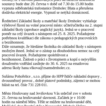
soustavy bude dne 20. června v době od 7.30 do 15.00 hodin
vypnuta odběratelská trafostanice Drnholec Blata a přerušena
dodávka elektrické energie. Vypnutí se netýká domácností.
Ředitelství Základní školy a mateřské školy Drnholec vyhlašuje
výběrové řízení na volné pracovní místo: učitel/učitelka na 2. stupni
základní školy (aprobace anglický jazyk). Jedná se o pracovní
poměr na celý úvazek s nástupem od 25. 8. 2025. Požadujeme
potřebnou kvalifikaci dle zákona o pedagogických pracovnících
a bezúhonnost.
Dále oznamuje, že hledáme školníka do základní školy s nástupem
možným ihned. Jedná se o zástup za dlouhodobou nemoc na celý
pracovní úvazek. Požadujeme spolehlivost a
bezúhonnost. Žádosti o práci s životopisem a kopií o nejvyšším
dosaženém vzdělání zasílejte do 30. 6. 2025 na emailovou
adresu školy hana.vlkova@zsamsdrnholec.cz.
Sušárna Pohořelice , s.r.o. příjme do HPP řidiče nákladní dopravy ,
dvousměnný provoz , dobré platové podmínky, zájemci se mohou
hlásit na tel. čísle 731 228 011.
Město Hrušovany nad Jevišovkou Vás srdečně zve v sobotu
21. června na hrušovanské slavnosti. Začátek je v 10.00
hodin na náměstí Míru. Těšit se můžete na hrušovanské děti,