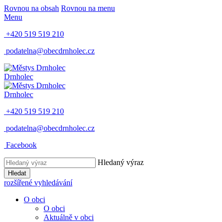
Rovnou na obsah
Rovnou na menu
Menu
+420 519 519 210
podatelna@obecdrnholec.cz
Drnholec
Drnholec
+420 519 519 210
podatelna@obecdrnholec.cz
Facebook
Hledaný výraz
Hledat
rozšířené vyhledávání
O obci
O obci
Aktuálně v obci