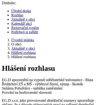
Drnholec
Úřední deska
Rozhlas
Aktuálně v obci
Kalendář akcí
Rezervační systém
Potřebuji si zařídit
Úvodní stránka
O obci
Aktuálně v obci
Hlášení rozhlasu
Hlášení rozhlasu
Hlášení rozhlasu
EG.D upozornění na vypnutí odběratelské trafostanice - Blata
Ředitelství ZŠ a MŠ - výběrové řízení, zástup - školník
Sušárna Pohořelice - nabídka zaměstnání
Pozvání na hrušovanské slavnosti
EG.D s.r.o. jako provozovatel distribuční soustavy upozorňuje
občany, že z důvodu plánovaných prací na zařízení distribuční