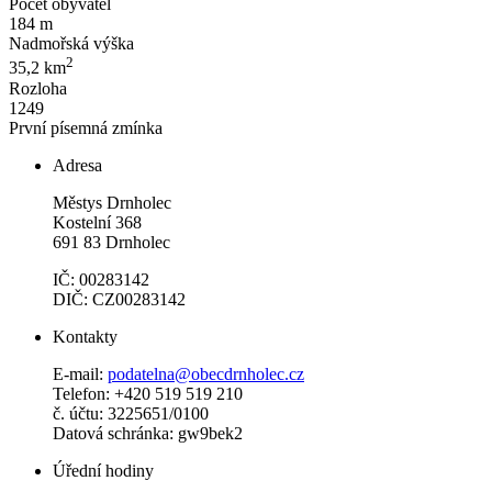
Počet obyvatel
184 m
Nadmořská výška
2
35,2 km
Rozloha
1249
První písemná zmínka
Adresa
Městys Drnholec
Kostelní 368
691 83 Drnholec
IČ: 00283142
DIČ: CZ00283142
Kontakty
E-mail:
podatelna@obecdrnholec.cz
Telefon: +420 519 519 210
č. účtu: 3225651/0100
Datová schránka: gw9bek2
Úřední hodiny