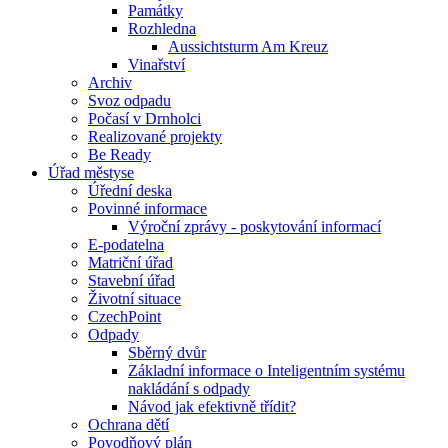
Památky
Rozhledna
Aussichtsturm Am Kreuz
Vinařství
Archiv
Svoz odpadu
Počasí v Drnholci
Realizované projekty
Be Ready
Úřad městyse
Úřední deska
Povinné informace
Výroční zprávy - poskytování informací
E-podatelna
Matriční úřad
Stavební úřad
Životní situace
CzechPoint
Odpady
Sběrný dvůr
Základní informace o Inteligentním systému
nakládání s odpady
Návod jak efektivně třídit?
Ochrana dětí
Povodňový plán