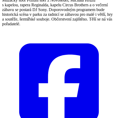
Mužácký sbor Pozdní sběr z Novosedel, Michala Hrůzu
s kapelou, rapera Reginalda, kapelu Circus Brothers a o večerní
zábavu se postará DJ Sony. Doporovodným programem bude
historická scéna v parku za radnicí se zábavou pro malé i větší, hry
a soutěže, šermířské souboje. Občerstvení zajištěno. Těší se ná vás
pořadatelé.