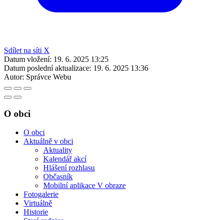
Sdílet na síti X
Datum vložení:
19. 6. 2025 13:25
Datum poslední aktualizace:
19. 6. 2025 13:36
Autor:
Správce Webu
O obci
O obci
Aktuálně v obci
Aktuality
Kalendář akcí
Hlášení rozhlasu
Občasník
Mobilní aplikace V obraze
Fotogalerie
Virtuálně
Historie