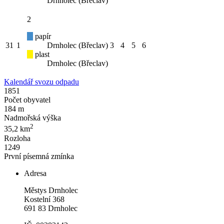
Drnholec (Břeclav)
2
papír
31
1
Drnholec (Břeclav)
3
4
5
6
plast
Drnholec (Břeclav)
Kalendář svozu odpadu
1851
Počet obyvatel
184 m
Nadmořská výška
2
35,2 km
Rozloha
1249
První písemná zmínka
Adresa
Městys Drnholec
Kostelní 368
691 83 Drnholec