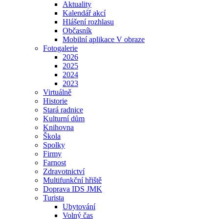
Aktuality
Kalendář akcí
Hlášení rozhlasu
Občasník
Mobilní aplikace V obraze
Fotogalerie
2026
2025
2024
2023
Virtuálně
Historie
Stará radnice
Kulturní dům
Knihovna
Škola
Spolky
Firmy
Farnost
Zdravotnictví
Multifunkční hřiště
Doprava IDS JMK
Turista
Ubytování
Volný čas