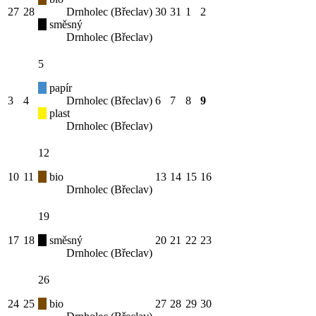
27
28
Drnholec (Břeclav)
30
31
1
2
směsný
Drnholec (Břeclav)
5
papír
3
4
Drnholec (Břeclav)
6
7
8
9
plast
Drnholec (Břeclav)
12
10
11
bio
13
14
15
16
Drnholec (Břeclav)
19
17
18
směsný
20
21
22
23
Drnholec (Břeclav)
26
24
25
bio
27
28
29
30