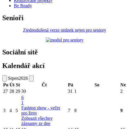
Realizované projekty
Be Ready
Senioři
Zjednodušená verze stránek nejen pro seniory
Sociální sítě
Kalendář akcí
Srpen
2026
Po
Út
St
Čt
Pá
So
Ne
27
28
29
30
31
1
2
6
1
Fashion show - večer
3
4
5
7
8
9
pro ženy
Zobrazit všechny
záznamy ze dne