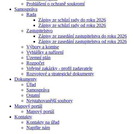
Prohlášení o ochraně soukromí
Samospráva
Rada
Zápisy ze schůzí rady do roku 2026
Zápisy ze schůzí rady od roku 2026
Zastupitelstvo
Zápisy ze zasedání zastupitelstva do roku 2026
Zápisy ze zasedání zastupitelstva od roku 2026
Výbory a komise
Vyhlášky a nařízení
Územní plán
Rozpočet
Veřejné zakázky - profil zadavatele
Rozvojové a strategické dokumenty
Dokumenty
Úřad
Samospráva
Ostatní
Nejstahovanější soubory
Mapový portál
Mapový portál
Kontakty
Kontakty na úřad
Napište nám