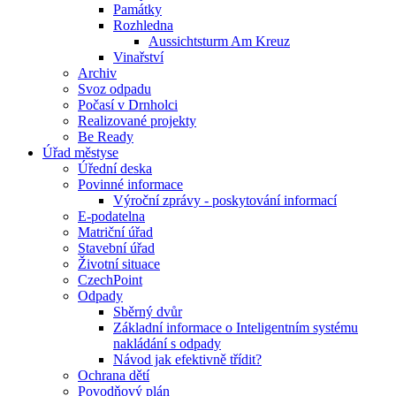
Památky
Rozhledna
Aussichtsturm Am Kreuz
Vinařství
Archiv
Svoz odpadu
Počasí v Drnholci
Realizované projekty
Be Ready
Úřad městyse
Úřední deska
Povinné informace
Výroční zprávy - poskytování informací
E-podatelna
Matriční úřad
Stavební úřad
Životní situace
CzechPoint
Odpady
Sběrný dvůr
Základní informace o Inteligentním systému
nakládání s odpady
Návod jak efektivně třídit?
Ochrana dětí
Povodňový plán