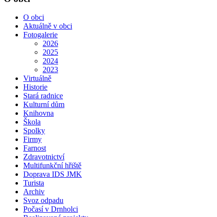
O obci
Aktuálně v obci
Fotogalerie
2026
2025
2024
2023
Virtuálně
Historie
Stará radnice
Kulturní dům
Knihovna
Škola
Spolky
Firmy
Farnost
Zdravotnictví
Multifunkční hřiště
Doprava IDS JMK
Turista
Archiv
Svoz odpadu
Počasí v Drnholci