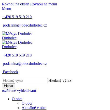
Rovnou na obsah
Rovnou na menu
Menu
+420 519 519 210
podatelna@obecdrnholec.cz
Drnholec
Drnholec
+420 519 519 210
podatelna@obecdrnholec.cz
Facebook
Hledaný výraz
Hledat
rozšířené vyhledávání
O obci
O obci
Aktuálně v obci