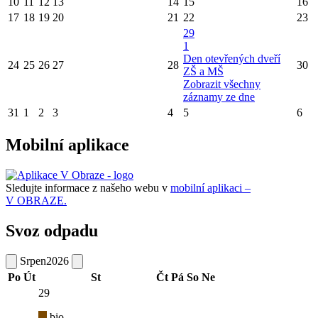
10
11
12
13
14
15
16
17
18
19
20
21
22
23
29
1
Den otevřených dveří
24
25
26
27
28
30
ZŠ a MŠ
Zobrazit všechny
záznamy ze dne
31
1
2
3
4
5
6
Mobilní aplikace
Sledujte informace z našeho webu v
mobilní aplikaci –
V OBRAZE.
Svoz odpadu
Srpen
2026
Po
Út
St
Čt
Pá
So
Ne
29
bio