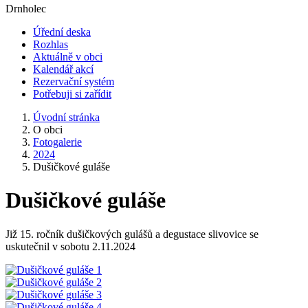
Drnholec
Úřední deska
Rozhlas
Aktuálně v obci
Kalendář akcí
Rezervační systém
Potřebuji si zařídit
Úvodní stránka
O obci
Fotogalerie
2024
Dušičkové guláše
Dušičkové guláše
Již 15. ročník dušičkových gulášů a degustace slivovice se
uskutečnil v sobotu 2.11.2024