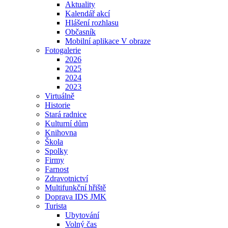
Aktuality
Kalendář akcí
Hlášení rozhlasu
Občasník
Mobilní aplikace V obraze
Fotogalerie
2026
2025
2024
2023
Virtuálně
Historie
Stará radnice
Kulturní dům
Knihovna
Škola
Spolky
Firmy
Farnost
Zdravotnictví
Multifunkční hřiště
Doprava IDS JMK
Turista
Ubytování
Volný čas