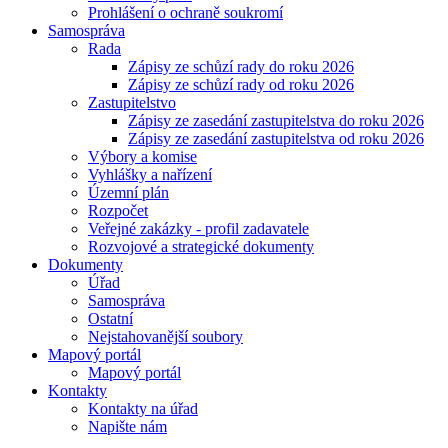
Prohlášení o ochraně soukromí
Samospráva
Rada
Zápisy ze schůzí rady do roku 2026
Zápisy ze schůzí rady od roku 2026
Zastupitelstvo
Zápisy ze zasedání zastupitelstva do roku 2026
Zápisy ze zasedání zastupitelstva od roku 2026
Výbory a komise
Vyhlášky a nařízení
Územní plán
Rozpočet
Veřejné zakázky - profil zadavatele
Rozvojové a strategické dokumenty
Dokumenty
Úřad
Samospráva
Ostatní
Nejstahovanější soubory
Mapový portál
Mapový portál
Kontakty
Kontakty na úřad
Napište nám