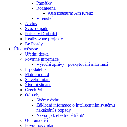
Památky
Rozhledna
Aussichtsturm Am Kreuz
Vinařství
Archiv
Svoz odpadu
Počasí v Drnholci
Realizované projekty
Be Ready
Úřad městyse
Úřední deska
Povinné informace
Výroční zprávy - poskytování informací
E-podatelna
Matriční úřad
Stavební úřad
Životní situace
CzechPoint
Odpady
Sběrný dvůr
Základní informace o Inteligentním systému
nakládání s odpady
Návod jak efektivně třídit?
Ochrana dětí
Povodňový plán