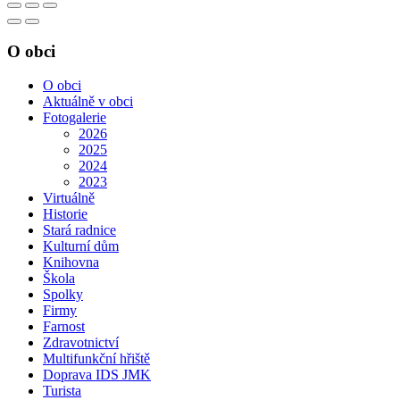
O obci
O obci
Aktuálně v obci
Fotogalerie
2026
2025
2024
2023
Virtuálně
Historie
Stará radnice
Kulturní dům
Knihovna
Škola
Spolky
Firmy
Farnost
Zdravotnictví
Multifunkční hřiště
Doprava IDS JMK
Turista