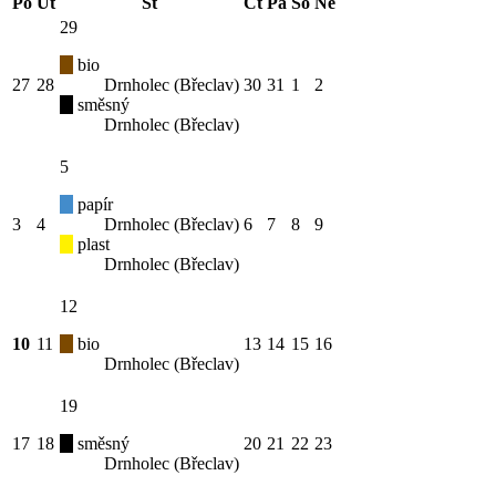
Po
Út
St
Čt
Pá
So
Ne
29
bio
27
28
Drnholec (Břeclav)
30
31
1
2
směsný
Drnholec (Břeclav)
5
papír
3
4
Drnholec (Břeclav)
6
7
8
9
plast
Drnholec (Břeclav)
12
10
11
bio
13
14
15
16
Drnholec (Břeclav)
19
17
18
směsný
20
21
22
23
Drnholec (Břeclav)