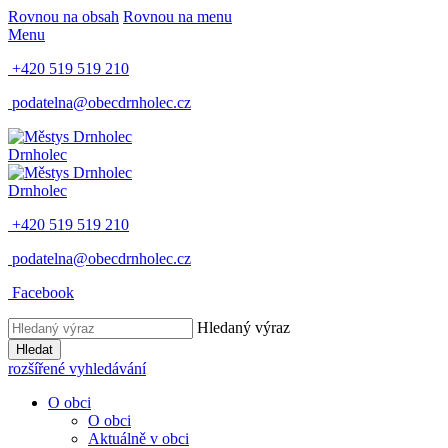
Rovnou na obsah
Rovnou na menu
Menu
+420 519 519 210
podatelna@obecdrnholec.cz
Drnholec
Drnholec
+420 519 519 210
podatelna@obecdrnholec.cz
Facebook
Hledaný výraz
Hledat
rozšířené vyhledávání
O obci
O obci
Aktuálně v obci