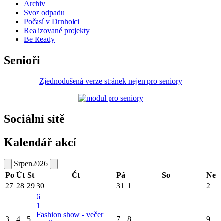
Archiv
Svoz odpadu
Počasí v Drnholci
Realizované projekty
Be Ready
Senioři
Zjednodušená verze stránek nejen pro seniory
Sociální sítě
Kalendář akcí
Srpen
2026
Po
Út
St
Čt
Pá
So
Ne
27
28
29
30
31
1
2
6
1
Fashion show - večer
3
4
5
7
8
9