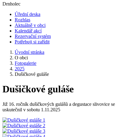
Drnholec
Úřední deska
Rozhlas
Aktuálně v obci
Kalendář akcí
Rezervační systém
Potřebuji si zařídit
Úvodní stránka
O obci
Fotogalerie
2025
Dušičkové guláše
Dušičkové guláše
Již 16. ročník dušičkových gulášů a degustace slivovice se
uskutečnil v sobotu 1.11.2025