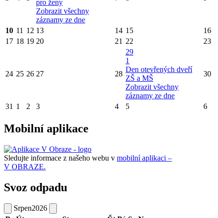
pro ženy
Zobrazit všechny
záznamy ze dne
10
11
12
13
14
15
16
17
18
19
20
21
22
23
29
1
Den otevřených dveří
24
25
26
27
28
30
ZŠ a MŠ
Zobrazit všechny
záznamy ze dne
31
1
2
3
4
5
6
Mobilní aplikace
Sledujte informace z našeho webu v
mobilní aplikaci –
V OBRAZE.
Svoz odpadu
Srpen
2026