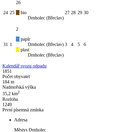
26
24
25
bio
27
28
29
30
Drnholec (Břeclav)
2
papír
31
1
Drnholec (Břeclav)
3
4
5
6
plast
Drnholec (Břeclav)
Kalendář svozu odpadu
1851
Počet obyvatel
184 m
Nadmořská výška
2
35,2 km
Rozloha
1249
První písemná zmínka
Adresa
Městys Drnholec