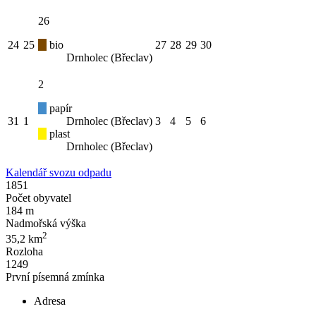
26
24
25
bio
27
28
29
30
Drnholec (Břeclav)
2
papír
31
1
Drnholec (Břeclav)
3
4
5
6
plast
Drnholec (Břeclav)
Kalendář svozu odpadu
1851
Počet obyvatel
184 m
Nadmořská výška
2
35,2 km
Rozloha
1249
První písemná zmínka
Adresa