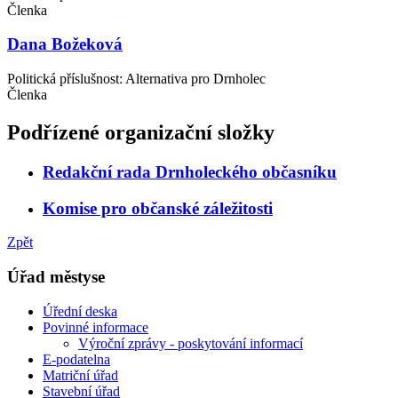
Členka
Dana Božeková
Politická příslušnost: Alternativa pro Drnholec
Členka
Podřízené organizační složky
Redakční rada Drnholeckého občasníku
Komise pro občanské záležitosti
Zpět
Úřad městyse
Úřední deska
Povinné informace
Výroční zprávy - poskytování informací
E-podatelna
Matriční úřad
Stavební úřad