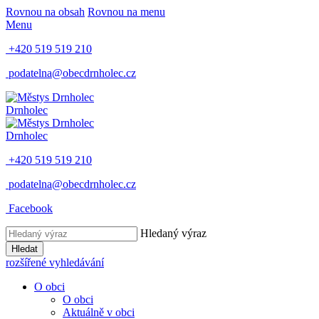
Rovnou na obsah
Rovnou na menu
Menu
+420 519 519 210
podatelna@obecdrnholec.cz
Drnholec
Drnholec
+420 519 519 210
podatelna@obecdrnholec.cz
Facebook
Hledaný výraz
Hledat
rozšířené vyhledávání
O obci
O obci
Aktuálně v obci