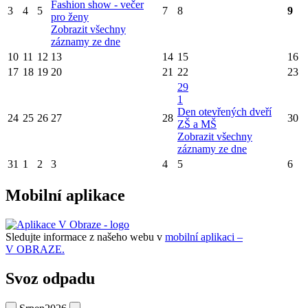
Fashion show - večer
3
4
5
7
8
9
pro ženy
Zobrazit všechny
záznamy ze dne
10
11
12
13
14
15
16
17
18
19
20
21
22
23
29
1
Den otevřených dveří
24
25
26
27
28
30
ZŠ a MŠ
Zobrazit všechny
záznamy ze dne
31
1
2
3
4
5
6
Mobilní aplikace
Sledujte informace z našeho webu v
mobilní aplikaci –
V OBRAZE.
Svoz odpadu