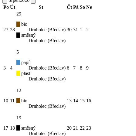
Srpen
2026
Po
Út
St
Čt
Pá
So
Ne
29
bio
27
28
Drnholec (Břeclav)
30
31
1
2
směsný
Drnholec (Břeclav)
5
papír
3
4
Drnholec (Břeclav)
6
7
8
9
plast
Drnholec (Břeclav)
12
10
11
bio
13
14
15
16
Drnholec (Břeclav)
19
17
18
směsný
20
21
22
23
Drnholec (Břeclav)