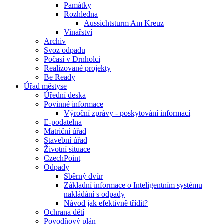
Památky
Rozhledna
Aussichtsturm Am Kreuz
Vinařství
Archiv
Svoz odpadu
Počasí v Drnholci
Realizované projekty
Be Ready
Úřad městyse
Úřední deska
Povinné informace
Výroční zprávy - poskytování informací
E-podatelna
Matriční úřad
Stavební úřad
Životní situace
CzechPoint
Odpady
Sběrný dvůr
Základní informace o Inteligentním systému
nakládání s odpady
Návod jak efektivně třídit?
Ochrana dětí
Povodňový plán