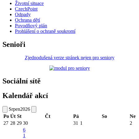
Životní situace
CzechPoint
Odpady
Ochrana dětí
Povodňový plán
Prohlášení o ochraně soukromí
Senioři
Zjednodušená verze stránek nejen pro seniory
Sociální sítě
Kalendář akcí
Srpen
2026
Po
Út
St
Čt
Pá
So
Ne
27
28
29
30
31
1
2
6
1