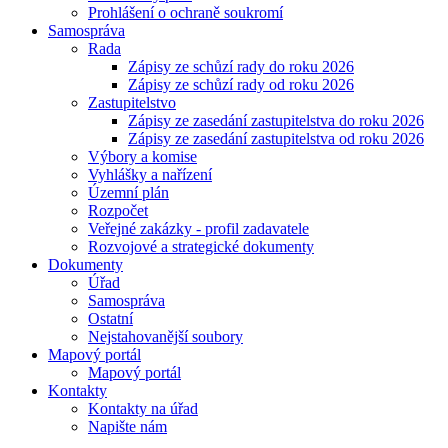
Prohlášení o ochraně soukromí
Samospráva
Rada
Zápisy ze schůzí rady do roku 2026
Zápisy ze schůzí rady od roku 2026
Zastupitelstvo
Zápisy ze zasedání zastupitelstva do roku 2026
Zápisy ze zasedání zastupitelstva od roku 2026
Výbory a komise
Vyhlášky a nařízení
Územní plán
Rozpočet
Veřejné zakázky - profil zadavatele
Rozvojové a strategické dokumenty
Dokumenty
Úřad
Samospráva
Ostatní
Nejstahovanější soubory
Mapový portál
Mapový portál
Kontakty
Kontakty na úřad
Napište nám