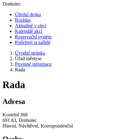
Drnholec
Úřední deska
Rozhlas
Aktuálně v obci
Kalendář akcí
Rezervační systém
Potřebuji si zařídit
Úvodní stránka
Úřad městyse
Povinné informace
Rada
Rada
Adresa
Kostelní 368
691 83, Drnholec
Hlavní, Návštěvní, Korespondenční
Osoby