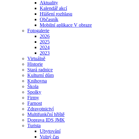
Aktuality
Kalendář akcí
Hlášení rozhlasu
Občasník
Mobilní aplikace V obraze
Fotogalerie
2026
2025
2024
2023
Virtuálně
Historie
Stará radnice
Kulturní dům
Knihovna
Škola
Spolky
Firmy
Farnost
Zdravotnictví
Multifunkční hřiště
Doprava IDS JMK
Turista
Ubytování
Volný čas